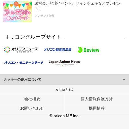
試写会、登壇イベント、サインチェキなどプレゼン
ト！
プレゼント特集
オリコングループサイト
クッキーの使用について
このサイトでは Cookie を使用して、ユーザーに合わせたコンテンツや広告の
elthaとは
表示、ソーシャル メディア機能の提供、広告の表示回数やクリック数の測定を
会社概要
個人情報保護方針
行っています。
また、ユーザーによるサイトの利用状況についても情報を収集し、ソーシャル
お問い合わせ
採用情報
メディアや広告配信、データ解析の各パートナーに提供しています。
各パートナーは、この情報とユーザーが各パートナーに提供した他の情報や、
© oricon ME inc.
ユーザーが各パートナーのサービスを使用したときに収集した他の情報を組み
合わせて使用することがあります。