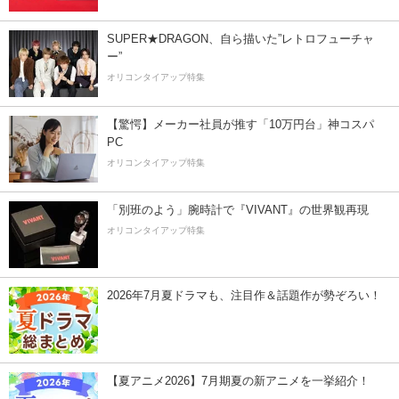
SUPER★DRAGON、自ら描いた”レトロフューチャ
ー”
オリコンタイアップ特集
【驚愕】メーカー社員が推す「10万円台」神コスパ
PC
オリコンタイアップ特集
「別班のよう」腕時計で『VIVANT』の世界観再現
オリコンタイアップ特集
2026年7月夏ドラマも、注目作＆話題作が勢ぞろい！
【夏アニメ2026】7月期夏の新アニメを一挙紹介！