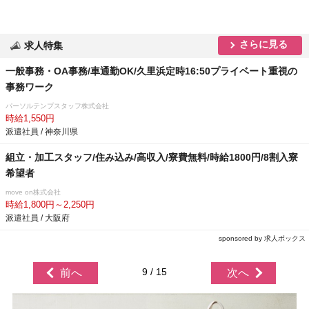
さらに見る
求人特集
一般事務・OA事務/車通勤OK/久里浜定時16:50プライベート重視の
事務ワーク
パーソルテンプスタッフ株式会社
時給1,550円
派遣社員 / 神奈川県
組立・加工スタッフ/住み込み/高収入/寮費無料/時給1800円/8割入寮
希望者
move on株式会社
時給1,800円～2,250円
派遣社員 / 大阪府
sponsored by 求人ボックス
9 / 15
前へ
次へ