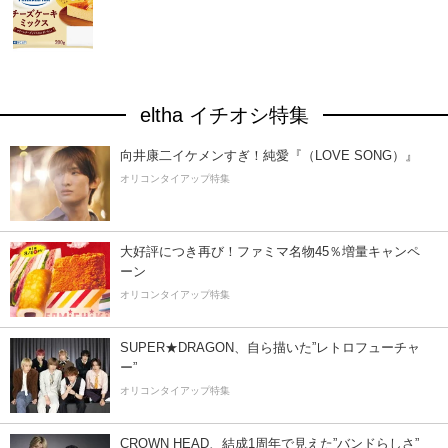
eltha イチオシ特集
向井康二イケメンすぎ！純愛『（LOVE SONG）』
オリコンタイアップ特集
大好評につき再び！ファミマ名物45％増量キャンペ
ーン
オリコンタイアップ特集
SUPER★DRAGON、自ら描いた”レトロフューチャ
ー”
オリコンタイアップ特集
CROWN HEAD、結成1周年で見えた”バンドらしさ”