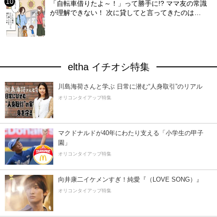
「自転車借りたよ～！」って勝手に!? ママ友の常識
が理解できない！ 次に貸してと言ってきたのは…
eltha イチオシ特集
川島海荷さんと学ぶ 日常に潜む“人身取引”のリアル
オリコンタイアップ特集
マクドナルドが40年にわたり支える「小学生の甲子
園」
オリコンタイアップ特集
向井康二イケメンすぎ！純愛『（LOVE SONG）』
オリコンタイアップ特集