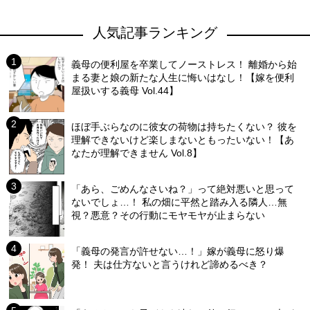
人気記事ランキング
義母の便利屋を卒業してノーストレス！ 離婚から始
まる妻と娘の新たな人生に悔いはなし！【嫁を便利
屋扱いする義母 Vol.44】
ほぼ手ぶらなのに彼女の荷物は持ちたくない？ 彼を
理解できないけど楽しまないともったいない！【あ
なたが理解できません Vol.8】
「あら、ごめんなさいね？」って絶対悪いと思って
ないでしょ…！ 私の畑に平然と踏み入る隣人…無
視？悪意？その行動にモヤモヤが止まらない
「義母の発言が許せない…！」嫁が義母に怒り爆
発！ 夫は仕方ないと言うけれど諦めるべき？