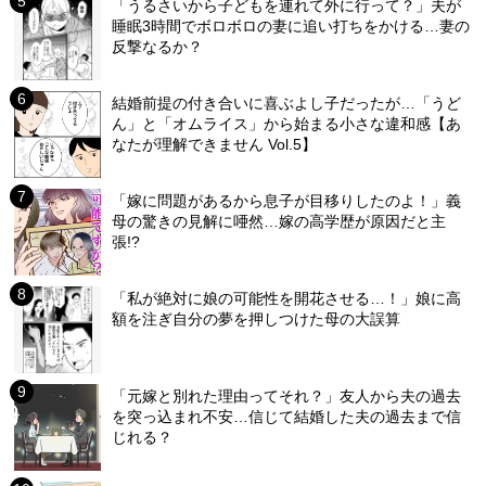
「うるさいから子どもを連れて外に行って？」夫が
睡眠3時間でボロボロの妻に追い打ちをかける…妻の
反撃なるか？
結婚前提の付き合いに喜ぶよし子だったが…「うど
ん」と「オムライス」から始まる小さな違和感【あ
なたが理解できません Vol.5】
「嫁に問題があるから息子が目移りしたのよ！」義
母の驚きの見解に唖然…嫁の高学歴が原因だと主
張!?
「私が絶対に娘の可能性を開花させる…！」娘に高
額を注ぎ自分の夢を押しつけた母の大誤算
「元嫁と別れた理由ってそれ？」友人から夫の過去
を突っ込まれ不安…信じて結婚した夫の過去まで信
じれる？