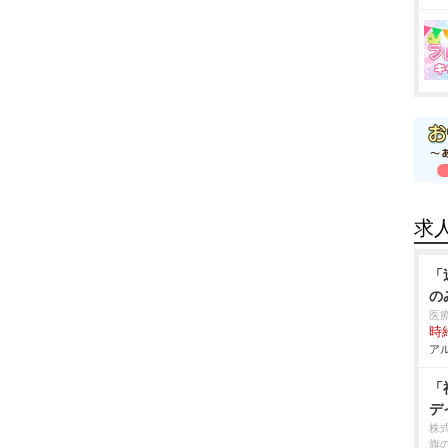
求
「
の
医
時給
アル
「
デ
株
旗