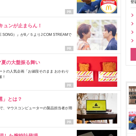
登
にキュンが止まらん！
ONG）』が8／５よりJ:COM STREAMで
マ夏の大盤振る舞い
ートの人気企画「お値段そのまま おかわり
催！
選」とは？
で、マウスコンピューターの製品担当者が用
表現した腕時計登場