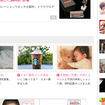
ラボレーションウオッチを製作。ドラマプロデ
とめ
スタバ新作イッキ見せ！
天使級に可愛い子供たち
猫写真集…
いくつ知ってる？ スタバ新
ペットと子供の仲良しショッ
リ
作まとめ
ト他、SNS話題キッズまとめ