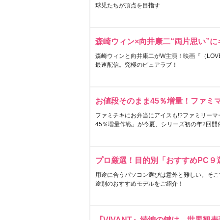
球児たちが頂点を目指す
森崎ウィン×向井康二“両片思い”
森崎ウィンと向井康二がW主演！映画『（LOVE S
最速配信。究極のピュアラブ！
お値段そのまま45％増量！ファミ
ファミチキにお弁当にアイスも!?ファミリーマ
45％増量作戦」が今夏、シリーズ初の年2回開
プロ厳選！目的別「おすすめPC９
用途に合うパソコン選びは意外と難しい。そこ
途別のおすすめモデルをご紹介！
『VIVANT』続編の鍵は…世界観