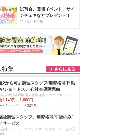
試写会、登壇イベント、サイ
ンチェキなどプレゼント！
プレゼント特集
人特集
さらに見る
週2から可」調理スタッフ/無資格可/日勤
み/ショートステイ/社会保障完備
療法人大朋会岡崎 老人保健施設 スクエアガーデン
1,140円～1,600円
バイト・パート / 愛知県
福祉調理スタッフ」無資格可/午後のみ/
イサービス
式会社ティーシーエス/デイサービスセンター 友の里
の台