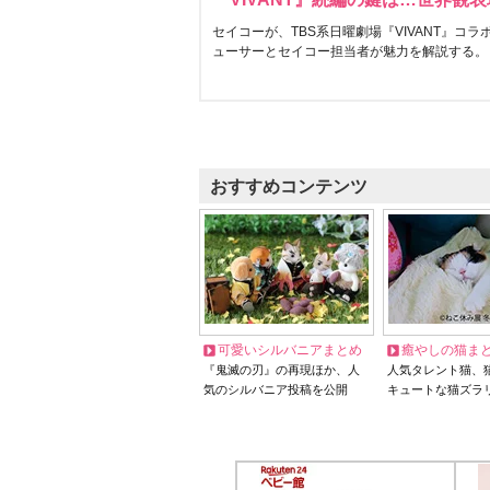
セイコーが、TBS系日曜劇場『VIVANT』コ
ューサーとセイコー担当者が魅力を解説する。
おすすめコンテンツ
可愛いシルバニアまとめ
癒やしの猫ま
『鬼滅の刃』の再現ほか、人
人気タレント猫、
気のシルバニア投稿を公開
キュートな猫ズラ