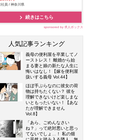
社員 / 神奈川県
続きはこちら
sponsored by 求人ボックス
人気記事ランキング
義母の便利屋を卒業してノ
ーストレス！ 離婚から始
まる妻と娘の新たな人生に
悔いはなし！【嫁を便利屋
扱いする義母 Vol.44】
ほぼ手ぶらなのに彼女の荷
物は持ちたくない？ 彼を
理解できないけど楽しまな
いともったいない！【あな
たが理解できません
Vol.8】
「あら、ごめんなさい
ね？」って絶対悪いと思っ
てないでしょ…！ 私の畑
に平然と踏み入る隣人…無