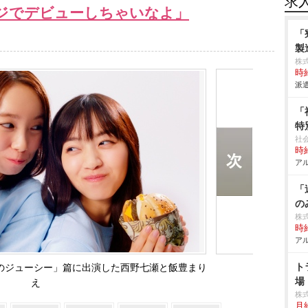
求
ジでデビューしちゃいなよ」
「
製
株
時給
派遣
「
特
社
時給
アル
「
の
株
時給
アル
ト
のジューシー」篇に出演した西野七瀬と飯豊まり
場
え
株
月