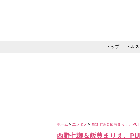
トップ
ヘルス
メイク・コスメ・スキ
ホーム
>
エンタメ
>
西野七瀬＆飯豊まりえ、PU
西野七瀬＆飯豊まりえ、PU