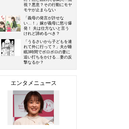
視？悪意？その行動にモヤ
モヤが止まらない
「義母の発言が許せな
い…！」嫁が義母に怒り爆
発！ 夫は仕方ないと言う
けれど諦めるべき？
「うるさいから子どもを連
れて外に行って？」夫が睡
眠3時間でボロボロの妻に
追い打ちをかける…妻の反
撃なるか？
エンタメニュース