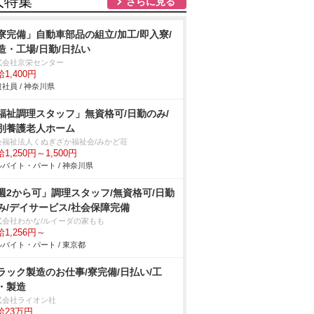
人特集
さらに見る
寮完備」自動車部品の組立/加工/即入寮/
造・工場/日勤/日払い
式会社京栄センター
1,400円
社員 / 神奈川県
福祉調理スタッフ」無資格可/日勤のみ/
別養護老人ホーム
会福祉法人くぬぎざか福祉会/みかど荘
1,250円～1,500円
バイト・パート / 神奈川県
週2から可」調理スタッフ/無資格可/日勤
み/デイサービス/社会保障完備
式会社わかな/ルイーダの家もも
1,256円～
バイト・パート / 東京都
ラック製造のお仕事/寮完備/日払い/工
・製造
式会社ライオン社
給23万円