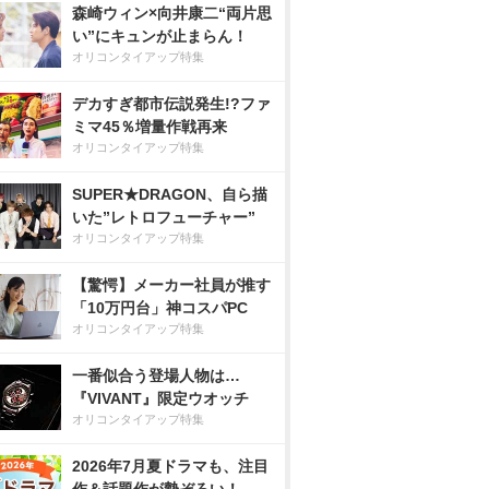
森崎ウィン×向井康二“両片思
い”にキュンが止まらん！
オリコンタイアップ特集
デカすぎ都市伝説発生!?ファ
ミマ45％増量作戦再来
オリコンタイアップ特集
SUPER★DRAGON、自ら描
いた”レトロフューチャー”
オリコンタイアップ特集
【驚愕】メーカー社員が推す
「10万円台」神コスパPC
オリコンタイアップ特集
一番似合う登場人物は…
『VIVANT』限定ウオッチ
オリコンタイアップ特集
2026年7月夏ドラマも、注目