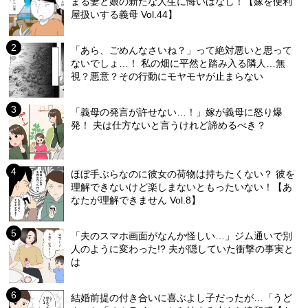
まる妻と娘の新たな人生に悔いはなし！【嫁を便利
屋扱いする義母 Vol.44】
「あら、ごめんなさいね？」って絶対悪いと思って
ないでしょ…！ 私の畑に平然と踏み入る隣人…無
視？悪意？その行動にモヤモヤが止まらない
「義母の発言が許せない…！」嫁が義母に怒り爆
発！ 夫は仕方ないと言うけれど諦めるべき？
ほぼ手ぶらなのに彼女の荷物は持ちたくない？ 彼を
理解できないけど楽しまないともったいない！【あ
なたが理解できません Vol.8】
「夫のスマホ画面がなんか怪しい…」ジム通いで別
人のように変わった!? 夫が隠していた衝撃の事実と
は
結婚前提の付き合いに喜ぶよし子だったが…「うど