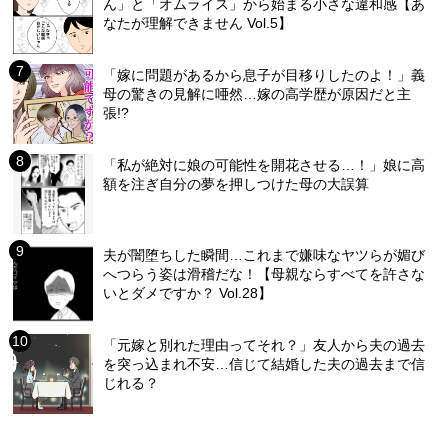
ん」と「オムライス」から始まる小さな違和感【あ
なたが理解できません Vol.5】
「嫁に問題があるから息子が目移りしたのよ！」義
母の驚きの見解に唖然…嫁の高学歴が原因だと主
張!?
「私が絶対に娘の可能性を開花させる…！」娘に高
額を注ぎ自分の夢を押しつけた母の大誤算
夫が闇堕ちした瞬間…これまで嫌味なヤツらが媚び
へつらう姿は滑稽だな！【母親ならすべてを許さな
いとダメですか？ Vol.28】
「元嫁と別れた理由ってそれ？」友人から夫の過去
を突っ込まれ不安…信じて結婚した夫の過去まで信
じれる？