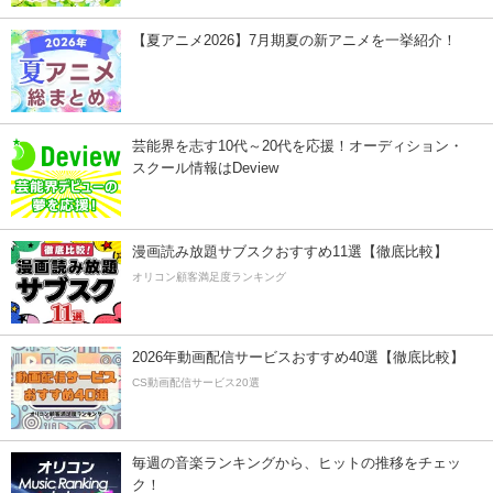
【夏アニメ2026】7月期夏の新アニメを一挙紹介！
芸能界を志す10代～20代を応援！オーディション・
スクール情報はDeview
漫画読み放題サブスクおすすめ11選【徹底比較】
オリコン顧客満足度ランキング
2026年動画配信サービスおすすめ40選【徹底比較】
CS動画配信サービス20選
毎週の音楽ランキングから、ヒットの推移をチェッ
ク！