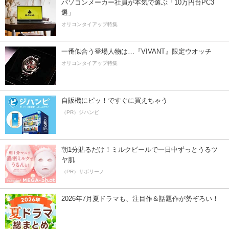
パソコンメーカー社員が本気で選ぶ「10万円台PC3
選」
オリコンタイアップ特集
一番似合う登場人物は…『VIVANT』限定ウオッチ
オリコンタイアップ特集
自販機にピッ！ですぐに買えちゃう
（PR）ジハンピ
朝1分貼るだけ！ミルクピールで一日中ずっとうるツ
ヤ肌
（PR）サボリーノ
2026年7月夏ドラマも、注目作＆話題作が勢ぞろい！