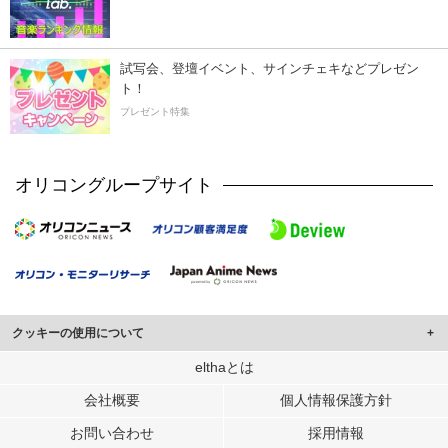
試写会、登壇イベント、サインチェキなどプレゼン
ト！
プレゼント特集
オリコングループサイト
クッキーの使用について
このサイトでは Cookie を使用して、ユーザーに合わせたコンテンツや広告の
elthaとは
表示、ソーシャル メディア機能の提供、広告の表示回数やクリック数の測定を
会社概要
個人情報保護方針
行っています。
また、ユーザーによるサイトの利用状況についても情報を収集し、ソーシャル
お問い合わせ
採用情報
メディアや広告配信、データ解析の各パートナーに提供しています。