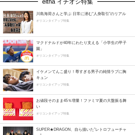
eltha イチオシ特集
川島海荷さんと学ぶ 日常に潜む“人身取引”のリアル
オリコンタイアップ特集
マクドナルドが40年にわたり支える「小学生の甲子
園」
オリコンタイアップ特集
イケメンてんこ盛り！尊すぎる男子の純情ラブに胸
キュン
オリコンタイアップ特集
お値段そのまま45％増量！ファミマ夏の大盤振る舞
い
オリコンタイアップ特集
SUPER★DRAGON、自ら描いた”レトロフューチャ