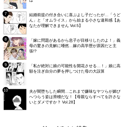
結婚前提の付き合いに喜ぶよし子だったが…「うど
ん」と「オムライス」から始まる小さな違和感【あ
なたが理解できません Vol.5】
「嫁に問題があるから息子が目移りしたのよ！」義
母の驚きの見解に唖然…嫁の高学歴が原因だと主
張!?
「私が絶対に娘の可能性を開花させる…！」娘に高
額を注ぎ自分の夢を押しつけた母の大誤算
夫が闇堕ちした瞬間…これまで嫌味なヤツらが媚び
へつらう姿は滑稽だな！【母親ならすべてを許さな
いとダメですか？ Vol.28】