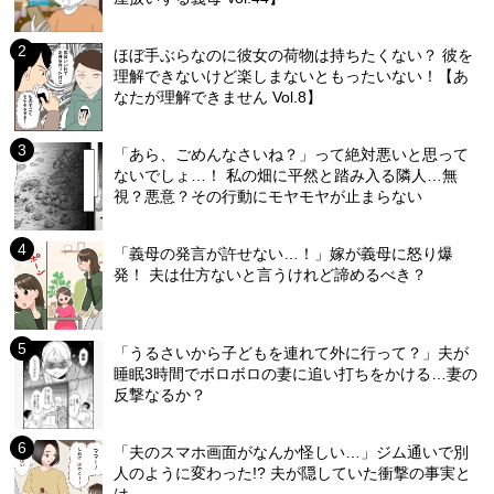
ほぼ手ぶらなのに彼女の荷物は持ちたくない？ 彼を
理解できないけど楽しまないともったいない！【あ
なたが理解できません Vol.8】
「あら、ごめんなさいね？」って絶対悪いと思って
ないでしょ…！ 私の畑に平然と踏み入る隣人…無
視？悪意？その行動にモヤモヤが止まらない
「義母の発言が許せない…！」嫁が義母に怒り爆
発！ 夫は仕方ないと言うけれど諦めるべき？
「うるさいから子どもを連れて外に行って？」夫が
睡眠3時間でボロボロの妻に追い打ちをかける…妻の
反撃なるか？
「夫のスマホ画面がなんか怪しい…」ジム通いで別
人のように変わった!? 夫が隠していた衝撃の事実と
は