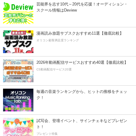
芸能界を志す10代～20代を応援！オーディション・
スクール情報はDeview
漫画読み放題サブスクおすすめ11選【徹底比較】
オリコン顧客満足度ランキング
2026年動画配信サービスおすすめ40選【徹底比較】
CS動画配信サービス20選
毎週の音楽ランキングから、ヒットの推移をチェッ
ク！
試写会、登壇イベント、サインチェキなどプレゼン
ト！
プレゼント特集