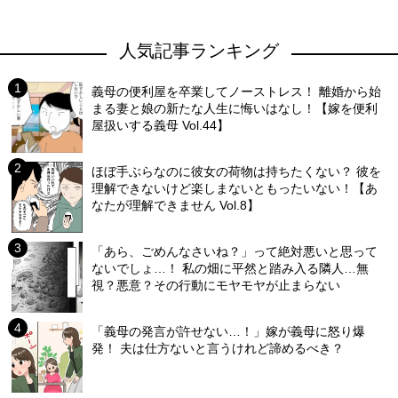
人気記事ランキング
義母の便利屋を卒業してノーストレス！ 離婚から始
まる妻と娘の新たな人生に悔いはなし！【嫁を便利
屋扱いする義母 Vol.44】
ほぼ手ぶらなのに彼女の荷物は持ちたくない？ 彼を
理解できないけど楽しまないともったいない！【あ
なたが理解できません Vol.8】
「あら、ごめんなさいね？」って絶対悪いと思って
ないでしょ…！ 私の畑に平然と踏み入る隣人…無
視？悪意？その行動にモヤモヤが止まらない
「義母の発言が許せない…！」嫁が義母に怒り爆
発！ 夫は仕方ないと言うけれど諦めるべき？