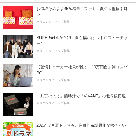
お値段そのまま45％増量！ファミマ夏の大盤振る舞
い
オリコンタイアップ特集
SUPER★DRAGON、自ら描いた”レトロフューチャ
ー”
オリコンタイアップ特集
【驚愕】メーカー社員が推す「10万円台」神コスパ
PC
オリコンタイアップ特集
「別班のよう」腕時計で『VIVANT』の世界観再現
オリコンタイアップ特集
2026年7月夏ドラマも、注目作＆話題作が勢ぞろい！