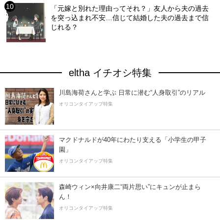
「元嫁と別れた理由ってそれ？」友人から夫の過去
を突っ込まれ不安…信じて結婚した夫の過去まで信
じれる？
eltha イチオシ特集
川島海荷さんと学ぶ 日常に潜む“人身取引”のリアル
オリコンタイアップ特集
マクドナルドが40年にわたり支える「小学生の甲子
園」
オリコンタイアップ特集
森崎ウィン×向井康二“両片思い”にキュンが止まら
ん！
オリコンタイアップ特集