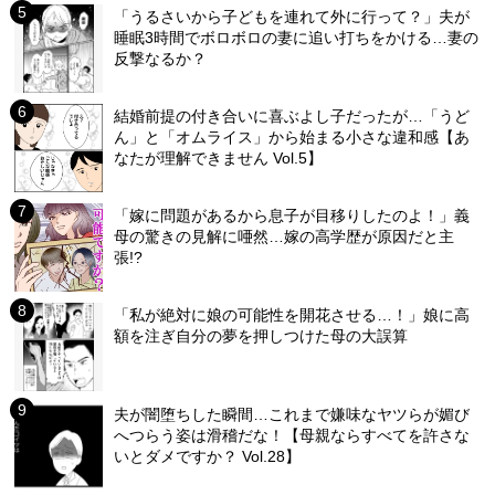
「うるさいから子どもを連れて外に行って？」夫が
睡眠3時間でボロボロの妻に追い打ちをかける…妻の
反撃なるか？
結婚前提の付き合いに喜ぶよし子だったが…「うど
ん」と「オムライス」から始まる小さな違和感【あ
なたが理解できません Vol.5】
「嫁に問題があるから息子が目移りしたのよ！」義
母の驚きの見解に唖然…嫁の高学歴が原因だと主
張!?
「私が絶対に娘の可能性を開花させる…！」娘に高
額を注ぎ自分の夢を押しつけた母の大誤算
夫が闇堕ちした瞬間…これまで嫌味なヤツらが媚び
へつらう姿は滑稽だな！【母親ならすべてを許さな
いとダメですか？ Vol.28】