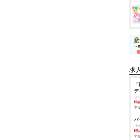
求
「
デ
ス
時給
アル
バ
社
時給
アル