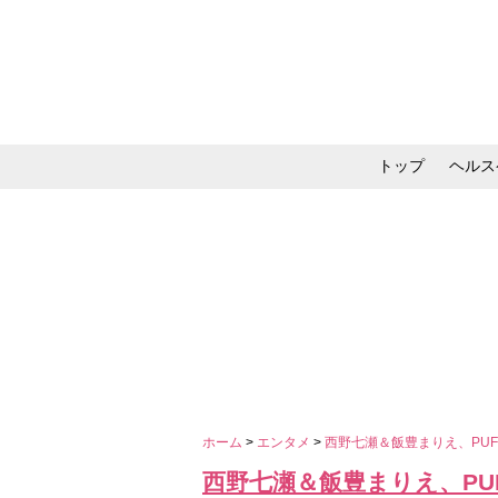
トップ
ヘルス
メイク・コスメ・スキ
ホーム
>
エンタメ
>
西野七瀬＆飯豊まりえ、PU
西野七瀬＆飯豊まりえ、PU