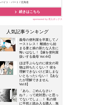
バイト・パート / 北海道
続きはこちら
sponsored by 求人ボックス
人気記事ランキング
義母の便利屋を卒業してノ
ーストレス！ 離婚から始
まる妻と娘の新たな人生に
悔いはなし！【嫁を便利屋
扱いする義母 Vol.44】
ほぼ手ぶらなのに彼女の荷
物は持ちたくない？ 彼を
理解できないけど楽しまな
いともったいない！【あな
たが理解できません
Vol.8】
「あら、ごめんなさい
ね？」って絶対悪いと思っ
てないでしょ…！ 私の畑
に平然と踏み入る隣人…無