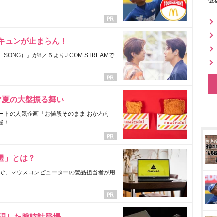
登
にキュンが止まらん！
ONG）』が8／５よりJ:COM STREAMで
マ夏の大盤振る舞い
ートの人気企画「お値段そのまま おかわり
催！
選」とは？
で、マウスコンピューターの製品担当者が用
表現した腕時計登場