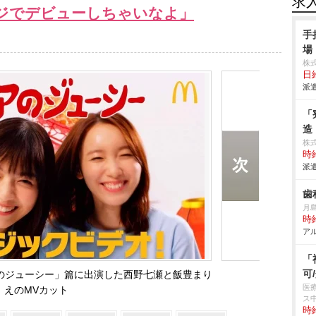
求
ジでデビューしちゃいなよ」
手
場
株
日給
派遣
「
造
株
時給
派遣
歯
月
時給
アル
「
可
のジューシー」篇に出演した西野七瀬と飯豊まり
医
えのMVカット
ス
時給