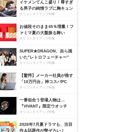
イケメンてんこ盛り！尊すぎ
る男子の純情ラブに胸キュン
オリコンタイアップ特集
お値段そのまま45％増量！フ
ァミマ夏の大盤振る舞い
オリコンタイアップ特集
SUPER★DRAGON、自ら描
いた”レトロフューチャー”
オリコンタイアップ特集
【驚愕】メーカー社員が推す
「10万円台」神コスパPC
オリコンタイアップ特集
一番似合う登場人物は…
『VIVANT』限定ウオッチ
オリコンタイアップ特集
2026年7月夏ドラマも、注目
作＆話題作が勢ぞろい！