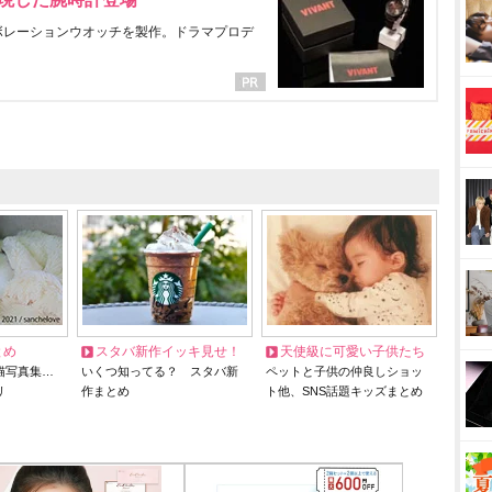
ラボレーションウオッチを製作。ドラマプロデ
とめ
スタバ新作イッキ見せ！
天使級に可愛い子供たち
猫写真集…
いくつ知ってる？ スタバ新
ペットと子供の仲良しショッ
リ
作まとめ
ト他、SNS話題キッズまとめ