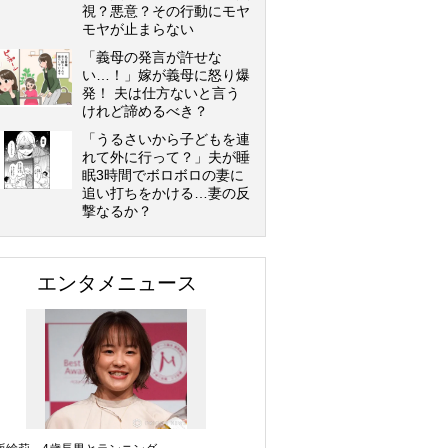
視？悪意？その行動にモヤ
モヤが止まらない
「義母の発言が許せな
い…！」嫁が義母に怒り爆
発！ 夫は仕方ないと言う
けれど諦めるべき？
「うるさいから子どもを連
れて外に行って？」夫が睡
眠3時間でボロボロの妻に
追い打ちをかける…妻の反
撃なるか？
エンタメニュース