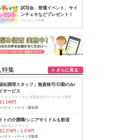
試写会、登壇イベント、サイ
ンチェキなどプレゼント！
プレゼント特集
人特集
さらに見る
福祉調理スタッフ」無資格可/日勤のみ/
イサービス
リーエスメディカル 有限会社/デイサービス榊原
1,140円
バイト・パート / 愛知県
イトの介護職/シニアやミドルも歓迎
会福祉法人スマイル
1,274円～1,374円
バイト・パート / 大阪府