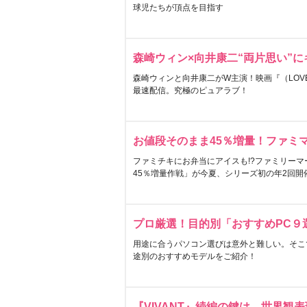
球児たちが頂点を目指す
森崎ウィン×向井康二“両片思い”
森崎ウィンと向井康二がW主演！映画『（LOVE S
最速配信。究極のピュアラブ！
お値段そのまま45％増量！ファミ
ファミチキにお弁当にアイスも!?ファミリーマ
45％増量作戦」が今夏、シリーズ初の年2回開
プロ厳選！目的別「おすすめPC９
用途に合うパソコン選びは意外と難しい。そこ
途別のおすすめモデルをご紹介！
『VIVANT』続編の鍵は…世界観