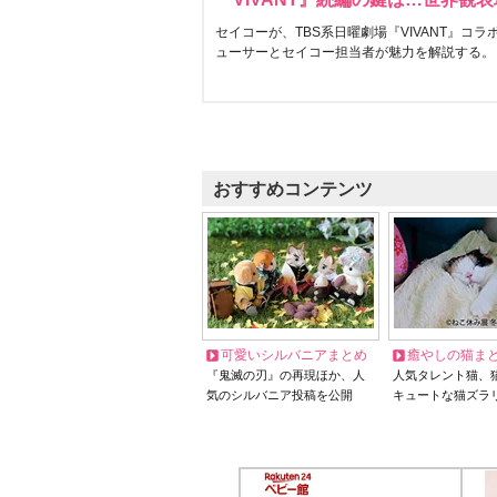
セイコーが、TBS系日曜劇場『VIVANT』コ
ューサーとセイコー担当者が魅力を解説する。
おすすめコンテンツ
可愛いシルバニアまとめ
癒やしの猫ま
『鬼滅の刃』の再現ほか、人
人気タレント猫、
気のシルバニア投稿を公開
キュートな猫ズラ