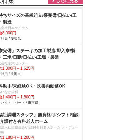
人特集
さらに見る
持ちサイズの基板組立/寮完備/日払い/工
・製造
式会社日本ケイテム
8,000円
社員 / 愛知県
寮完備」ステーキの加工製造/即入寮/製
・工場/日勤/日払い/工場・製造
式会社京栄センター
1,300円～1,625円
社員 / 北海道
科助手/未経験OK・扶養内勤務OK
島いなば歯科
1,400円～1,800円
バイト・パート / 東京都
福祉調理スタッフ」無資格可/シフト相談
/介護付き有料老人ホーム
療法人社団慶生会/介護付有料老人ホーム ラ・デュー
中島
1,180円～1,200円