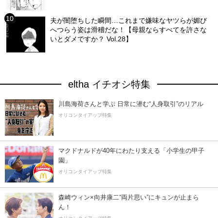
夫が闇堕ちした瞬間…これまで嫌味なヤツらが媚び
へつらう姿は滑稽だな！【母親ならすべてを許さな
いとダメですか？ Vol.28】
eltha イチオシ特集
川島海荷さんと学ぶ 日常に潜む“人身取引”のリアル
オリコンタイアップ特集
マクドナルドが40年にわたり支える「小学生の甲子
園」
オリコンタイアップ特集
森崎ウィン×向井康二“両片思い”にキュンが止まら
ん！