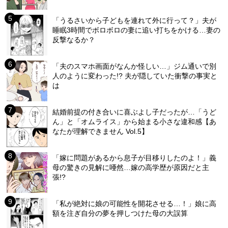
「うるさいから子どもを連れて外に行って？」夫が
睡眠3時間でボロボロの妻に追い打ちをかける…妻の
反撃なるか？
「夫のスマホ画面がなんか怪しい…」ジム通いで別
人のように変わった!? 夫が隠していた衝撃の事実と
は
結婚前提の付き合いに喜ぶよし子だったが…「うど
ん」と「オムライス」から始まる小さな違和感【あ
なたが理解できません Vol.5】
「嫁に問題があるから息子が目移りしたのよ！」義
母の驚きの見解に唖然…嫁の高学歴が原因だと主
張!?
「私が絶対に娘の可能性を開花させる…！」娘に高
額を注ぎ自分の夢を押しつけた母の大誤算