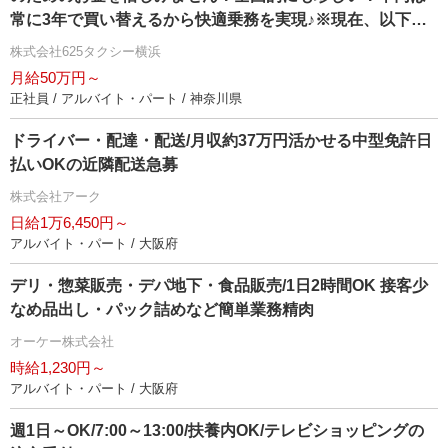
常に3年で買い替えるから快適乗務を実現♪※現在、以下の
営業所でも乗務員を募集しております♪ →本社営業所 〒
株式会社625タクシー横浜
223-0056 神奈川県横浜市港北区新吉田町4040-1
月給50万円～
正社員 / アルバイト・パート / 神奈川県
ドライバー・配達・配送/月収約37万円活かせる中型免許日
払いOKの近隣配送急募
株式会社アーク
日給1万6,450円～
アルバイト・パート / 大阪府
デリ・惣菜販売・デパ地下・食品販売/1日2時間OK 接客少
なめ品出し・パック詰めなど簡単業務精肉
オーケー株式会社
時給1,230円～
アルバイト・パート / 大阪府
週1日～OK/7:00～13:00/扶養内OK/テレビショッピングの