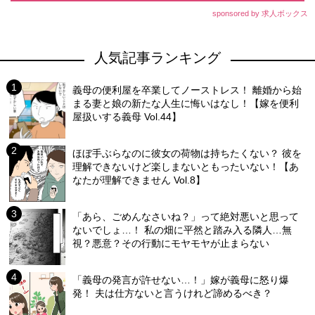
sponsored by 求人ボックス
人気記事ランキング
義母の便利屋を卒業してノーストレス！ 離婚から始
まる妻と娘の新たな人生に悔いはなし！【嫁を便利
屋扱いする義母 Vol.44】
ほぼ手ぶらなのに彼女の荷物は持ちたくない？ 彼を
理解できないけど楽しまないともったいない！【あ
なたが理解できません Vol.8】
「あら、ごめんなさいね？」って絶対悪いと思って
ないでしょ…！ 私の畑に平然と踏み入る隣人…無
視？悪意？その行動にモヤモヤが止まらない
「義母の発言が許せない…！」嫁が義母に怒り爆
発！ 夫は仕方ないと言うけれど諦めるべき？