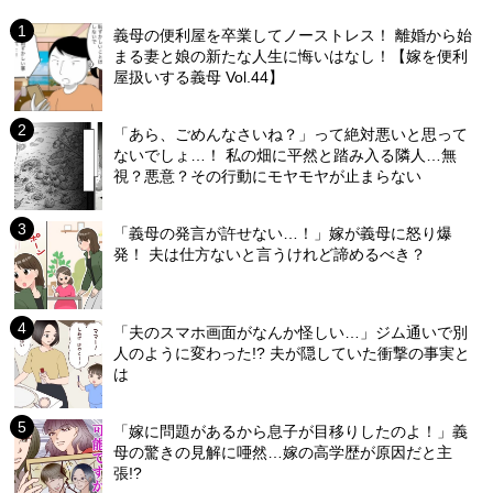
義母の便利屋を卒業してノーストレス！ 離婚から始
まる妻と娘の新たな人生に悔いはなし！【嫁を便利
屋扱いする義母 Vol.44】
「あら、ごめんなさいね？」って絶対悪いと思って
ないでしょ…！ 私の畑に平然と踏み入る隣人…無
視？悪意？その行動にモヤモヤが止まらない
「義母の発言が許せない…！」嫁が義母に怒り爆
発！ 夫は仕方ないと言うけれど諦めるべき？
「夫のスマホ画面がなんか怪しい…」ジム通いで別
人のように変わった!? 夫が隠していた衝撃の事実と
は
「嫁に問題があるから息子が目移りしたのよ！」義
母の驚きの見解に唖然…嫁の高学歴が原因だと主
張!?