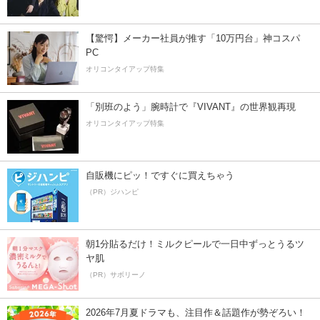
【驚愕】メーカー社員が推す「10万円台」神コスパ
PC
オリコンタイアップ特集
「別班のよう」腕時計で『VIVANT』の世界観再現
オリコンタイアップ特集
自販機にピッ！ですぐに買えちゃう
（PR）ジハンピ
朝1分貼るだけ！ミルクピールで一日中ずっとうるツ
ヤ肌
（PR）サボリーノ
2026年7月夏ドラマも、注目作＆話題作が勢ぞろい！