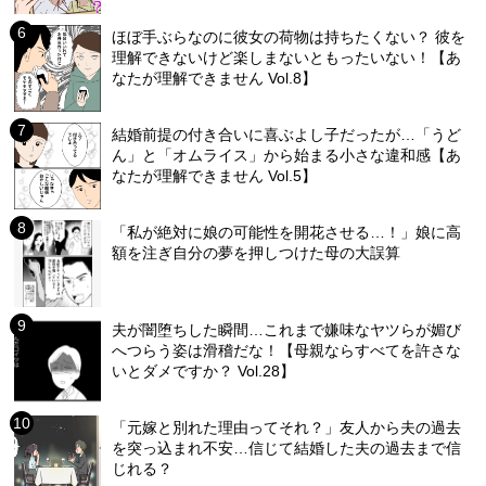
ほぼ手ぶらなのに彼女の荷物は持ちたくない？ 彼を
理解できないけど楽しまないともったいない！【あ
なたが理解できません Vol.8】
結婚前提の付き合いに喜ぶよし子だったが…「うど
ん」と「オムライス」から始まる小さな違和感【あ
なたが理解できません Vol.5】
「私が絶対に娘の可能性を開花させる…！」娘に高
額を注ぎ自分の夢を押しつけた母の大誤算
夫が闇堕ちした瞬間…これまで嫌味なヤツらが媚び
へつらう姿は滑稽だな！【母親ならすべてを許さな
いとダメですか？ Vol.28】
「元嫁と別れた理由ってそれ？」友人から夫の過去
を突っ込まれ不安…信じて結婚した夫の過去まで信
じれる？