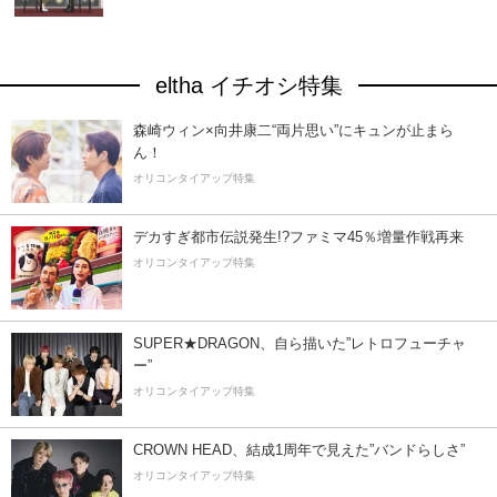
eltha イチオシ特集
森崎ウィン×向井康二“両片思い”にキュンが止まら
ん！
オリコンタイアップ特集
デカすぎ都市伝説発生!?ファミマ45％増量作戦再来
オリコンタイアップ特集
SUPER★DRAGON、自ら描いた”レトロフューチャ
ー”
オリコンタイアップ特集
CROWN HEAD、結成1周年で見えた”バンドらしさ”
オリコンタイアップ特集