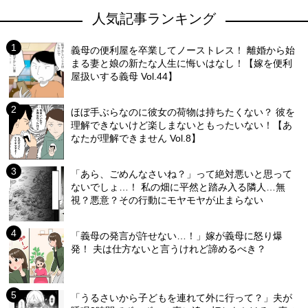
人気記事ランキング
義母の便利屋を卒業してノーストレス！ 離婚から始
まる妻と娘の新たな人生に悔いはなし！【嫁を便利
屋扱いする義母 Vol.44】
ほぼ手ぶらなのに彼女の荷物は持ちたくない？ 彼を
理解できないけど楽しまないともったいない！【あ
なたが理解できません Vol.8】
「あら、ごめんなさいね？」って絶対悪いと思って
ないでしょ…！ 私の畑に平然と踏み入る隣人…無
視？悪意？その行動にモヤモヤが止まらない
「義母の発言が許せない…！」嫁が義母に怒り爆
発！ 夫は仕方ないと言うけれど諦めるべき？
「うるさいから子どもを連れて外に行って？」夫が