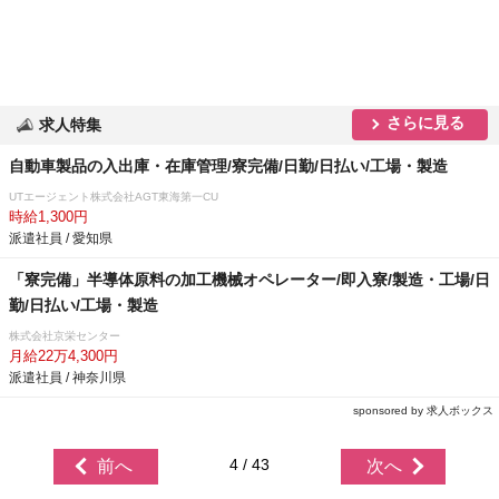
さらに見る
求人特集
自動車製品の入出庫・在庫管理/寮完備/日勤/日払い/工場・製造
UTエージェント株式会社AGT東海第一CU
時給1,300円
派遣社員 / 愛知県
「寮完備」半導体原料の加工機械オペレーター/即入寮/製造・工場/日
勤/日払い/工場・製造
株式会社京栄センター
月給22万4,300円
派遣社員 / 神奈川県
sponsored by 求人ボックス
4 / 43
前へ
次へ