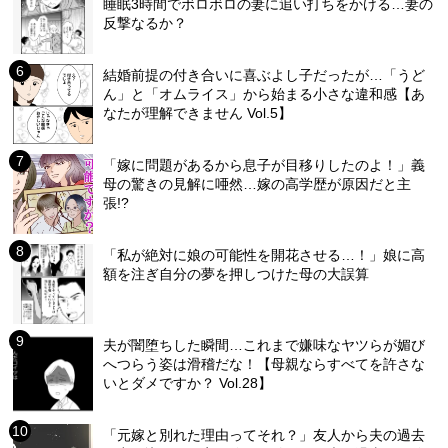
睡眠3時間でボロボロの妻に追い打ちをかける…妻の
反撃なるか？
結婚前提の付き合いに喜ぶよし子だったが…「うど
ん」と「オムライス」から始まる小さな違和感【あ
なたが理解できません Vol.5】
「嫁に問題があるから息子が目移りしたのよ！」義
母の驚きの見解に唖然…嫁の高学歴が原因だと主
張!?
「私が絶対に娘の可能性を開花させる…！」娘に高
額を注ぎ自分の夢を押しつけた母の大誤算
夫が闇堕ちした瞬間…これまで嫌味なヤツらが媚び
へつらう姿は滑稽だな！【母親ならすべてを許さな
いとダメですか？ Vol.28】
「元嫁と別れた理由ってそれ？」友人から夫の過去