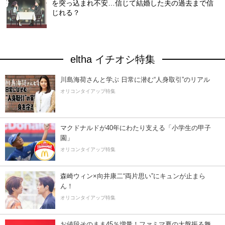
を突っ込まれ不安…信じて結婚した夫の過去まで信
じれる？
eltha イチオシ特集
川島海荷さんと学ぶ 日常に潜む“人身取引”のリアル
オリコンタイアップ特集
マクドナルドが40年にわたり支える「小学生の甲子
園」
オリコンタイアップ特集
森崎ウィン×向井康二“両片思い”にキュンが止まら
ん！
オリコンタイアップ特集
お値段そのまま45％増量！ファミマ夏の大盤振る舞