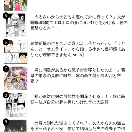
「うるさいから子どもを連れて外に行って？」夫が
睡眠3時間でボロボロの妻に追い打ちをかける…妻の
反撃なるか？
結婚前提の付き合いに喜ぶよし子だったが…「うど
ん」と「オムライス」から始まる小さな違和感【あ
なたが理解できません Vol.5】
「嫁に問題があるから息子が目移りしたのよ！」義
母の驚きの見解に唖然…嫁の高学歴が原因だと主
張!?
「私が絶対に娘の可能性を開花させる…！」娘に高
額を注ぎ自分の夢を押しつけた母の大誤算
「元嫁と別れた理由ってそれ？」友人から夫の過去
を突っ込まれ不安…信じて結婚した夫の過去まで信