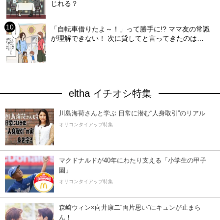
じれる？
「自転車借りたよ～！」って勝手に!? ママ友の常識
が理解できない！ 次に貸してと言ってきたのは…
eltha イチオシ特集
川島海荷さんと学ぶ 日常に潜む“人身取引”のリアル
オリコンタイアップ特集
マクドナルドが40年にわたり支える「小学生の甲子
園」
オリコンタイアップ特集
森崎ウィン×向井康二“両片思い”にキュンが止まら
ん！