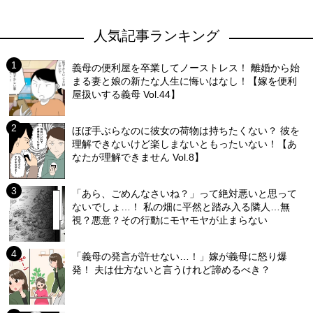
人気記事ランキング
義母の便利屋を卒業してノーストレス！ 離婚から始
まる妻と娘の新たな人生に悔いはなし！【嫁を便利
屋扱いする義母 Vol.44】
ほぼ手ぶらなのに彼女の荷物は持ちたくない？ 彼を
理解できないけど楽しまないともったいない！【あ
なたが理解できません Vol.8】
「あら、ごめんなさいね？」って絶対悪いと思って
ないでしょ…！ 私の畑に平然と踏み入る隣人…無
視？悪意？その行動にモヤモヤが止まらない
「義母の発言が許せない…！」嫁が義母に怒り爆
発！ 夫は仕方ないと言うけれど諦めるべき？