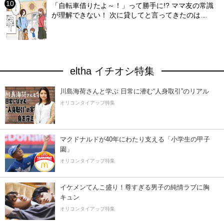
「自転車借りたよ～！」って勝手に!? ママ友の常識
が理解できない！ 次に貸してと言ってきたのは…
eltha イチオシ特集
川島海荷さんと学ぶ 日常に潜む“人身取引”のリアル
オリコンタイアップ特集
マクドナルドが40年にわたり支える「小学生の甲子
園」
オリコンタイアップ特集
イケメンてんこ盛り！尊すぎる男子の純情ラブに胸
キュン
オリコンタイアップ特集