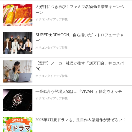
大好評につき再び！ファミマ名物45％増量キャンペ
ーン
オリコンタイアップ特集
SUPER★DRAGON、自ら描いた”レトロフューチャ
ー”
オリコンタイアップ特集
【驚愕】メーカー社員が推す「10万円台」神コスパ
PC
オリコンタイアップ特集
一番似合う登場人物は…『VIVANT』限定ウオッチ
オリコンタイアップ特集
2026年7月夏ドラマも、注目作＆話題作が勢ぞろい！