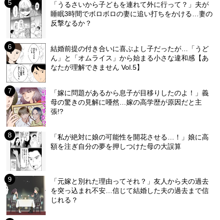
「うるさいから子どもを連れて外に行って？」夫が
睡眠3時間でボロボロの妻に追い打ちをかける…妻の
反撃なるか？
結婚前提の付き合いに喜ぶよし子だったが…「うど
ん」と「オムライス」から始まる小さな違和感【あ
なたが理解できません Vol.5】
「嫁に問題があるから息子が目移りしたのよ！」義
母の驚きの見解に唖然…嫁の高学歴が原因だと主
張!?
「私が絶対に娘の可能性を開花させる…！」娘に高
額を注ぎ自分の夢を押しつけた母の大誤算
「元嫁と別れた理由ってそれ？」友人から夫の過去
を突っ込まれ不安…信じて結婚した夫の過去まで信
じれる？