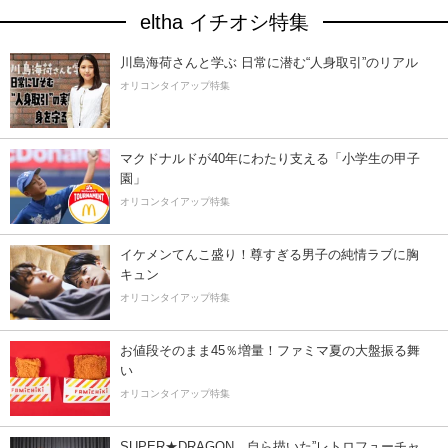
eltha イチオシ特集
川島海荷さんと学ぶ 日常に潜む“人身取引”のリアル
オリコンタイアップ特集
マクドナルドが40年にわたり支える「小学生の甲子
園」
オリコンタイアップ特集
イケメンてんこ盛り！尊すぎる男子の純情ラブに胸
キュン
オリコンタイアップ特集
お値段そのまま45％増量！ファミマ夏の大盤振る舞
い
オリコンタイアップ特集
SUPER★DRAGON、自ら描いた”レトロフューチャ