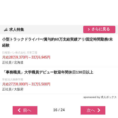
さらに見る
求人特集
小型トラックドライバー/賞与約60万支給実績アリ/固定時間勤務/未
経験
日糧製パン株式会社 月寒工場
月給28万9,370円～33万6,945円
正社員 / 北海道
「事務職員」大学職員デビュー歓迎年間休日130日以上
学校法人物療学園
月給27万8,000円～31万5,500円
正社員 / 大阪府
sponsored by 求人ボックス
16 / 24
前へ
次へ