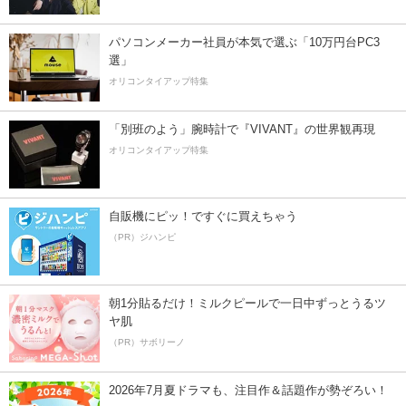
パソコンメーカー社員が本気で選ぶ「10万円台PC3
選」
オリコンタイアップ特集
「別班のよう」腕時計で『VIVANT』の世界観再現
オリコンタイアップ特集
自販機にピッ！ですぐに買えちゃう
（PR）ジハンピ
朝1分貼るだけ！ミルクピールで一日中ずっとうるツ
ヤ肌
（PR）サボリーノ
2026年7月夏ドラマも、注目作＆話題作が勢ぞろい！