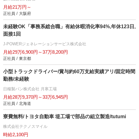
月給21万円～
正社員 / 大阪府
未経験OK「事務系総合職」有給休暇消化率94%,年休123日,
面接1回
J-POWERジェネレーションサービス株式会社
月給29万6,900円～37万8,200円
正社員 / 東京都
小型トラックドライバー/賞与約60万支給実績アリ/固定時間
勤務/未経験
日糧製パン株式会社 月寒工場
月給28万9,370円～33万6,945円
正社員 / 北海道
寮費無料/トヨタ自動車 堤工場で部品の組立製造/tutumi
株式会社テクノスマイル
時給2,100円