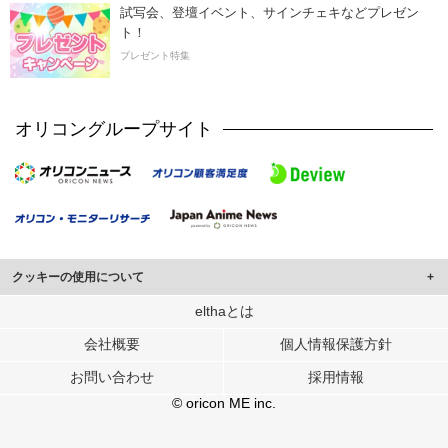
試写会、登壇イベント、サインチェキなどプレゼン
ト！
プレゼント特集
オリコングループサイト
クッキーの使用について
このサイトでは Cookie を使用して、ユーザーに合わせたコンテンツや広告の
elthaとは
表示、ソーシャル メディア機能の提供、広告の表示回数やクリック数の測定を
会社概要
個人情報保護方針
行っています。
また、ユーザーによるサイトの利用状況についても情報を収集し、ソーシャル
お問い合わせ
採用情報
メディアや広告配信、データ解析の各パートナーに提供しています。
各パートナーは、この情報とユーザーが各パートナーに提供した他の情報や、
© oricon ME inc.
ユーザーが各パートナーのサービスを使用したときに収集した他の情報を組み
合わせて使用することがあります。