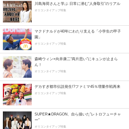
川島海荷さんと学ぶ 日常に潜む“人身取引”のリアル
オリコンタイアップ特集
マクドナルドが40年にわたり支える「小学生の甲子
園」
オリコンタイアップ特集
森崎ウィン×向井康二“両片思い”にキュンが止まら
ん！
オリコンタイアップ特集
デカすぎ都市伝説発生!?ファミマ45％増量作戦再来
オリコンタイアップ特集
SUPER★DRAGON、自ら描いた”レトロフューチャ
ー”
オリコンタイアップ特集