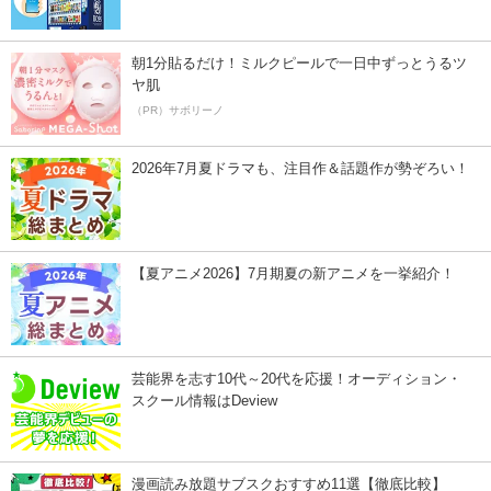
朝1分貼るだけ！ミルクピールで一日中ずっとうるツ
ヤ肌
（PR）サボリーノ
2026年7月夏ドラマも、注目作＆話題作が勢ぞろい！
【夏アニメ2026】7月期夏の新アニメを一挙紹介！
芸能界を志す10代～20代を応援！オーディション・
スクール情報はDeview
漫画読み放題サブスクおすすめ11選【徹底比較】