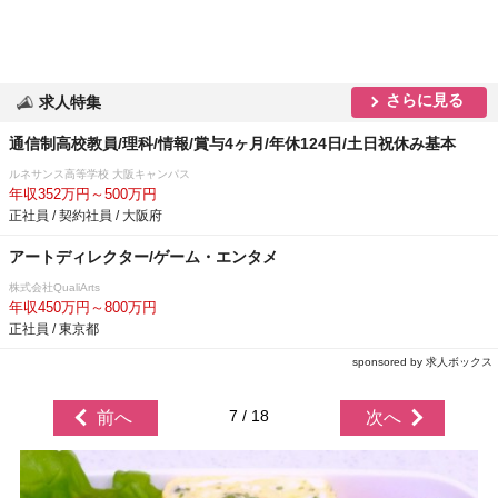
さらに見る
求人特集
通信制高校教員/理科/情報/賞与4ヶ月/年休124日/土日祝休み基本
ルネサンス高等学校 大阪キャンパス
年収352万円～500万円
正社員 / 契約社員 / 大阪府
アートディレクター/ゲーム・エンタメ
株式会社QualiArts
年収450万円～800万円
正社員 / 東京都
sponsored by 求人ボックス
7 / 18
前へ
次へ