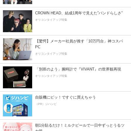
CROWN HEAD、結成1周年で見えた”バンドらしさ”
オリコンタイアップ特集
【驚愕】メーカー社員が推す「10万円台」神コスパ
PC
オリコンタイアップ特集
「別班のよう」腕時計で『VIVANT』の世界観再現
オリコンタイアップ特集
自販機にピッ！ですぐに買えちゃう
（PR）ジハンピ
朝1分貼るだけ！ミルクピールで一日中ずっとうるツ