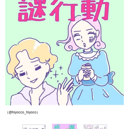
（@hiyocco_hiyoco）