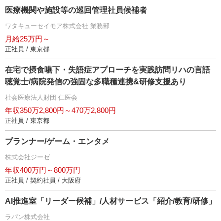
医療機関や施設等の巡回管理社員候補者
ワタキューセイモア株式会社 業務部
月給25万円～
正社員 / 東京都
在宅で摂食嚥下・失語症アプローチを実践訪問リハの言語
聴覚士/病院発信の強固な多職種連携&研修支援あり
社会医療法人財団 仁医会
年収350万2,800円～470万2,800円
正社員 / 東京都
プランナー/ゲーム・エンタメ
株式会社ジーゼ
年収400万円～800万円
正社員 / 契約社員 / 大阪府
AI推進室「リーダー候補」/人材サービス「紹介/教育/研修」
ラパン株式会社