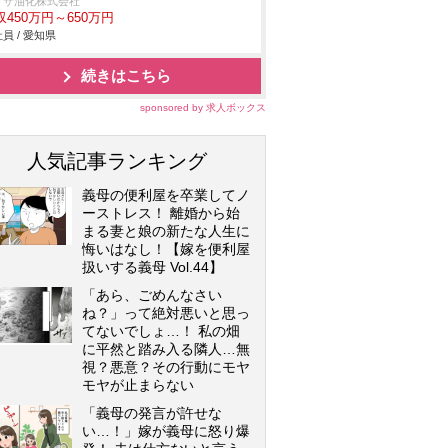
リザ油化株式会社
収450万円～650万円
員 / 愛知県
続きはこちら
sponsored by 求人ボックス
人気記事ランキング
義母の便利屋を卒業してノ
ーストレス！ 離婚から始
まる妻と娘の新たな人生に
悔いはなし！【嫁を便利屋
扱いする義母 Vol.44】
「あら、ごめんなさい
ね？」って絶対悪いと思っ
てないでしょ…！ 私の畑
に平然と踏み入る隣人…無
視？悪意？その行動にモヤ
モヤが止まらない
「義母の発言が許せな
い…！」嫁が義母に怒り爆