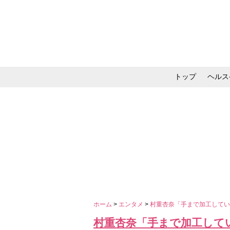
トップ
ヘルス
メイク・コスメ・スキ
ホーム
>
エンタメ
>
村重杏奈「手まで加工してい
村重杏奈「手まで加工して