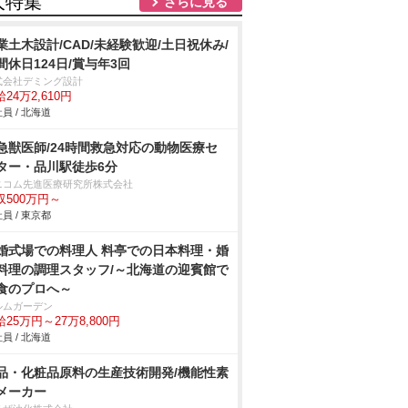
人特集
さらに見る
業土木設計/CAD/未経験歓迎/土日祝休み/
間休日124日/賞与年3回
式会社デミング設計
24万2,610円
員 / 北海道
急獣医師/24時間救急対応の動物医療セ
ター・品川駅徒歩6分
ニコム先進医療研究所株式会社
収500万円～
員 / 東京都
婚式場での料理人 料亭での日本料理・婚
料理の調理スタッフ/～北海道の迎賓館で
食のプロへ～
ルムガーデン
25万円～27万8,800円
員 / 北海道
品・化粧品原料の生産技術開発/機能性素
メーカー