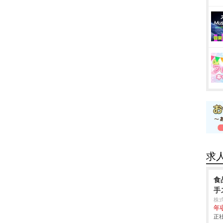
求
食
手
株
年
正社