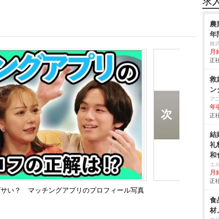
求
農
年
株
月給
正社
救
ン
ア
年
正社
結
礼
和
エ
月給
正社
ダサい？ マッチングアプリのプロフィール写真
食
材