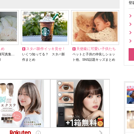
登
とめ
スタバ新作イッキ見せ！
天使級に可愛い子供たち
猫写真集…
いくつ知ってる？ スタバ新
ペットと子供の仲良しショッ
リ
作まとめ
ト他、SNS話題キッズまとめ