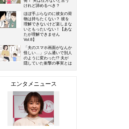
発！ 夫は仕方ないと言う
けれど諦めるべき？
ほぼ手ぶらなのに彼女の荷
物は持ちたくない？ 彼を
理解できないけど楽しまな
いともったいない！【あな
たが理解できません
Vol.8】
「夫のスマホ画面がなんか
怪しい…」ジム通いで別人
のように変わった!? 夫が
隠していた衝撃の事実とは
エンタメニュース