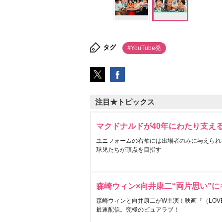
タグ
#YouTube発
注目★トピックス
マクドナルドが40年にわたり支え
ユニフォームの右袖には出場者のみに与えられ
球児たちが頂点を目指す
森崎ウィン×向井康二“両片思い”
森崎ウィンと向井康二がW主演！映画『（LOVE S
最速配信。究極のピュアラブ！