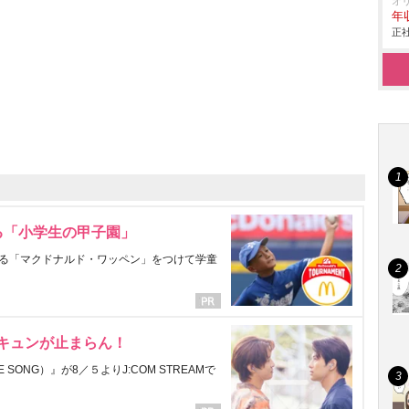
オ
年
正社
る「小学生の甲子園」
る「マクドナルド・ワッペン」をつけて学童
にキュンが止まらん！
ONG）』が8／５よりJ:COM STREAMで