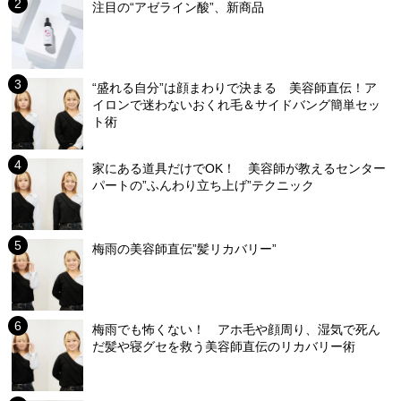
注目の“アゼライン酸”、新商品
“盛れる自分”は顔まわりで決まる 美容師直伝！ア
イロンで迷わないおくれ毛＆サイドバング簡単セッ
ト術
家にある道具だけでOK！ 美容師が教えるセンター
パートの”ふんわり立ち上げ”テクニック
梅雨の美容師直伝”髪リカバリー”
梅雨でも怖くない！ アホ毛や顔周り、湿気で死ん
だ髪や寝グセを救う美容師直伝のリカバリー術