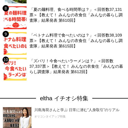
「夏の麺料理、食べる時間帯は？」＜回答数37,131
票＞【教えて！ みんなの衣食住「みんなの暮らし調
査隊」結果発表 第610回】
「ベトナム料理で食べたいのは？」＜回答数38,109
票＞【教えて！ みんなの衣食住「みんなの暮らし調
査隊」結果発表 第615回】
「ズバリ！今食べたいラーメンは？」＜回答数
37,337票＞【教えて！ みんなの衣食住「みんなの暮
らし調査隊」結果発表 第612回】
eltha イチオシ特集
川島海荷さんと学ぶ 日常に潜む“人身取引”のリアル
オリコンタイアップ特集