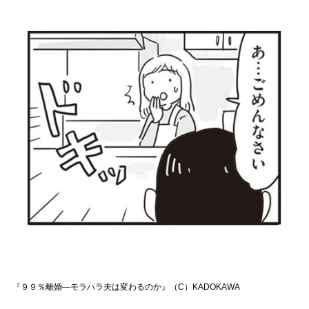
『９９％離婚―モラハラ夫は変わるのか』（C）KADOKAWA