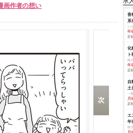
求
漫画作者の想い
香
系
ジ
年
正社
化
ト
株
年
正社
自
土
一
月給
正社
エ
年
株
月