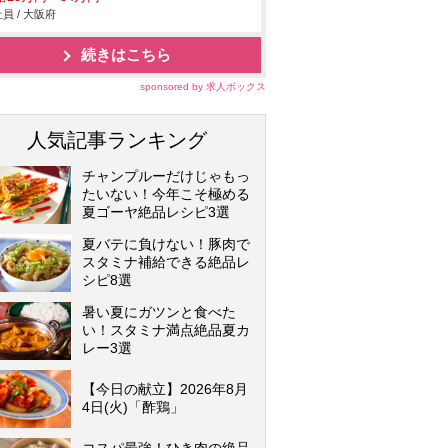
員 / 大阪府
続きはこちら
sponsored by 求人ボックス
人気記事ランキング
チャンプルーだけじゃもっ
たいない！今年こそ極める
夏ゴーヤ絶品レシピ3選
夏バテに負けない！豚肉で
スタミナ補給できる絶品レ
シピ8選
暑い夏にガツンと食べた
い！スタミナ満点絶品夏カ
レー3選
【今日の献立】2026年8月
4日(火)「酢鶏」