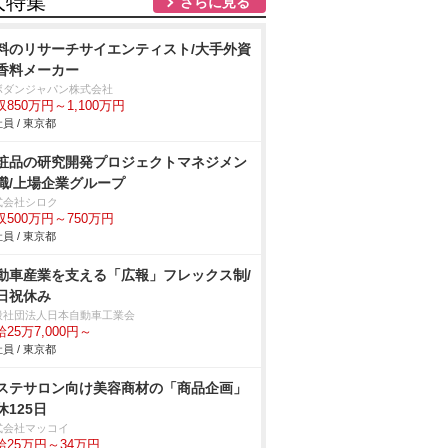
人特集
さらに見る
料のリサーチサイエンティスト/大手外資
香料メーカー
ボダンジャパン株式会社
収850万円～1,100万円
員 / 東京都
粧品の研究開発プロジェクトマネジメン
職/上場企業グループ
式会社シロク
収500万円～750万円
員 / 東京都
動車産業を支える「広報」フレックス制/
日祝休み
般社団法人日本自動車工業会
25万7,000円～
員 / 東京都
ステサロン向け美容商材の「商品企画」
休125日
式会社マッコイ
給25万円～34万円