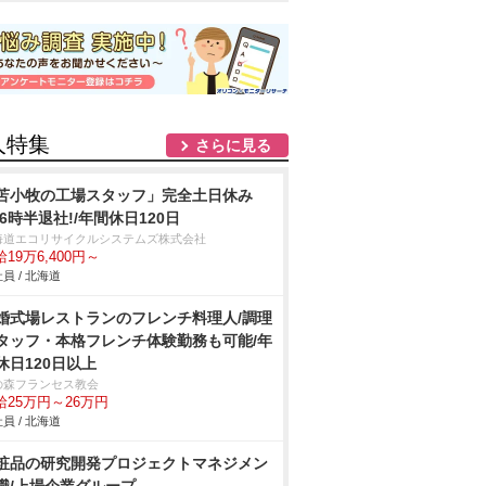
人特集
さらに見る
苫小牧の工場スタッフ」完全土日休み
16時半退社!/年間休日120日
海道エコリサイクルシステムズ株式会社
19万6,400円～
員 / 北海道
婚式場レストランのフレンチ料理人/調理
タッフ・本格フレンチ体験勤務も可能/年
休日120日以上
の森フランセス教会
給25万円～26万円
員 / 北海道
粧品の研究開発プロジェクトマネジメン