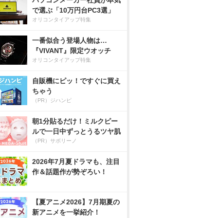
パソコンメーカー社員が本気
で選ぶ「10万円台PC3選」
オリコンタイアップ特集
一番似合う登場人物は…
『VIVANT』限定ウオッチ
オリコンタイアップ特集
自販機にピッ！ですぐに買え
ちゃう
（PR）ジハンピ
朝1分貼るだけ！ミルクピー
ルで一日中ずっとうるツヤ肌
（PR）サボリーノ
2026年7月夏ドラマも、注目
作＆話題作が勢ぞろい！
【夏アニメ2026】7月期夏の
新アニメを一挙紹介！