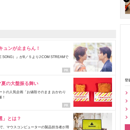
にキュンが止まらん！
ONG）』が8／５よりJ:COM STREAMで
登
マ夏の大盤振る舞い
ートの人気企画「お値段そのまま おかわり
催！
選」とは？
で、マウスコンピューターの製品担当者が用