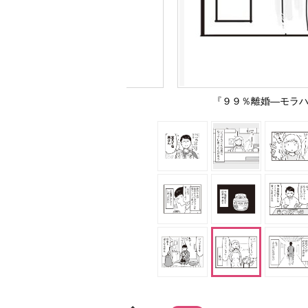
『９９％離婚―モラハ