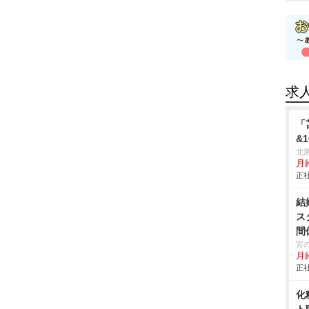
求
「
&
北
月給
正社
結
ス
間
宮
月
正社
化