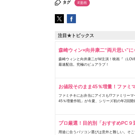
タグ
#漫画
注目★トピックス
森崎ウィン×向井康二“両片思い”
森崎ウィンと向井康二がW主演！映画『（LOVE S
最速配信。究極のピュアラブ！
お値段そのまま45％増量！ファミ
ファミチキにお弁当にアイスも!?ファミリーマ
45％増量作戦」が今夏、シリーズ初の年2回開
プロ厳選！目的別「おすすめPC９
用途に合うパソコン選びは意外と難しい。そこ