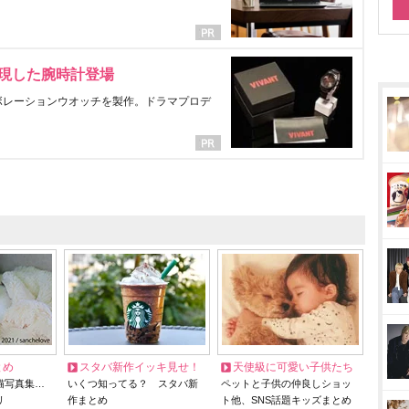
表現した腕時計登場
ラボレーションウオッチを製作。ドラマプロデ
とめ
スタバ新作イッキ見せ！
天使級に可愛い子供たち
猫写真集…
いくつ知ってる？ スタバ新
ペットと子供の仲良しショッ
リ
作まとめ
ト他、SNS話題キッズまとめ