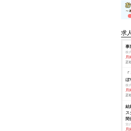
求
事
株式
月給
正社
「
ぼ
株
月
正社
結
ス
間
宮
月