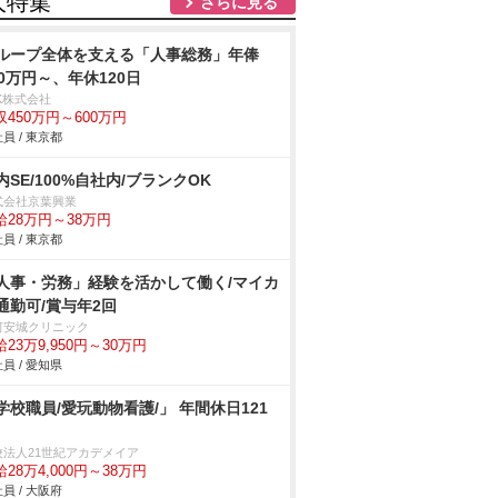
人特集
さらに見る
ループ全体を支える「人事総務」年俸
50万円～、年休120日
K株式会社
収450万円～600万円
員 / 東京都
内SE/100%自社内/ブランクOK
式会社京葉興業
給28万円～38万円
員 / 東京都
人事・労務」経験を活かして働く/マイカ
通勤可/賞与年2回
河安城クリニック
23万9,950円～30万円
員 / 愛知県
学校職員/愛玩動物看護/」 年間休日121
校法人21世紀アカデメイア
28万4,000円～38万円
員 / 大阪府