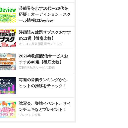
芸能界を志す10代～20代を
応援！オーディション・スク
ール情報はDeview
漫画読み放題サブスクおすす
め11選【徹底比較】
オリコン顧客満足度ランキング
2026年動画配信サービスお
すすめ40選【徹底比較】
CS動画配信サービス20選
毎週の音楽ランキングから、
ヒットの推移をチェック！
試写会、登壇イベント、サイ
ンチェキなどプレゼント！
プレゼント特集