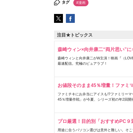
タグ
#漫画
注目★トピックス
森崎ウィン×向井康二“両片思い”
森崎ウィンと向井康二がW主演！映画『（LOVE S
最速配信。究極のピュアラブ！
お値段そのまま45％増量！ファミ
ファミチキにお弁当にアイスも!?ファミリーマ
45％増量作戦」が今夏、シリーズ初の年2回開
プロ厳選！目的別「おすすめPC９
用途に合うパソコン選びは意外と難しい。そこ