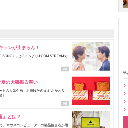
にキュンが止まらん！
ONG）』が8／５よりJ:COM STREAMで
登
マ夏の大盤振る舞い
ートの人気企画「お値段そのまま おかわり
催！
選」とは？
で、マウスコンピューターの製品担当者が用