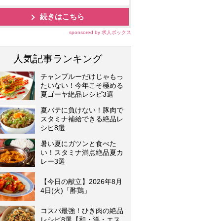
続きはこちら
sponsored by 求人ボックス
人気記事ランキング
チャンプルーだけじゃもっ
たいない！今年こそ極める
夏ゴーヤ絶品レシピ3選
夏バテに負けない！豚肉で
スタミナ補給できる絶品レ
シピ8選
暑い夏にガツンと食べた
い！スタミナ満点絶品夏カ
レー3選
【今日の献立】2026年8月
4日(火)「酢鶏」
コスパ最強！ひき肉の絶品
レシピ8選【和・洋・エス