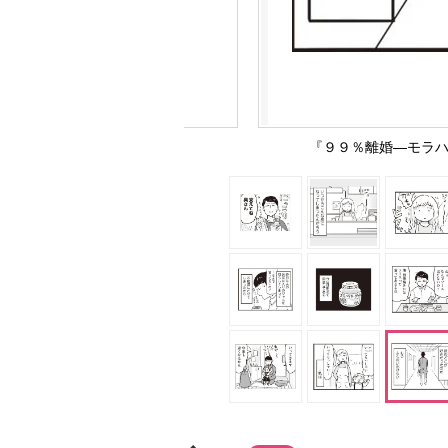
『９９％離婚―モラハ