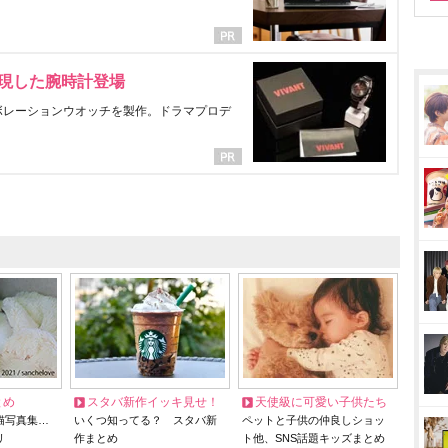
表現した腕時計登場
ラボレーションウオッチを製作。ドラマプロデ
とめ
スタバ新作イッキ見せ！
天使級に可愛い子供たち
猫写真集…
いくつ知ってる？ スタバ新
ペットと子供の仲良しショッ
リ
作まとめ
ト他、SNS話題キッズまとめ