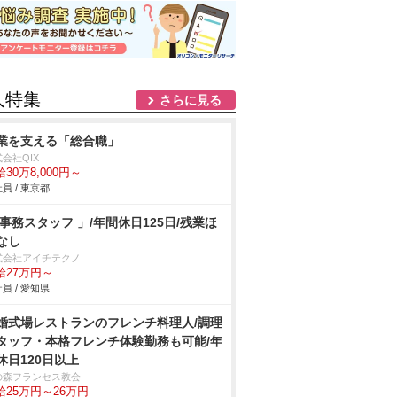
人特集
さらに見る
業を支える「総合職」
会社QIX
30万8,000円～
員 / 東京都
 事務スタッフ 」/年間休日125日/残業ほ
なし
式会社アイチテクノ
給27万円～
員 / 愛知県
婚式場レストランのフレンチ料理人/調理
タッフ・本格フレンチ体験勤務も可能/年
休日120日以上
の森フランセス教会
給25万円～26万円