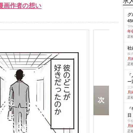
求
漫画作者の想い
グ
4
TP
年
正社
社
株
月
正社
「
ー
三
月給
正社
「
日
学
月給
正社