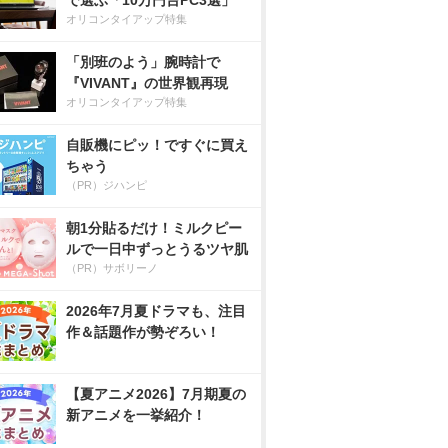
で選ぶ「10万円台PC3選」
オリコンタイアップ特集
「別班のよう」腕時計で
『VIVANT』の世界観再現
オリコンタイアップ特集
自販機にピッ！ですぐに買え
ちゃう
（PR）ジハンピ
朝1分貼るだけ！ミルクピー
ルで一日中ずっとうるツヤ肌
（PR）サボリーノ
2026年7月夏ドラマも、注目
作＆話題作が勢ぞろい！
【夏アニメ2026】7月期夏の
新アニメを一挙紹介！