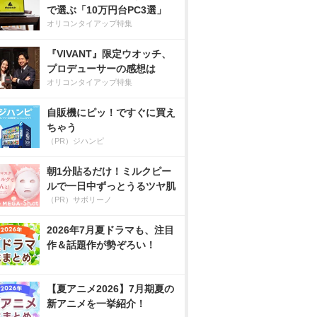
で選ぶ「10万円台PC3選」
オリコンタイアップ特集
『VIVANT』限定ウオッチ、
プロデューサーの感想は
オリコンタイアップ特集
自販機にピッ！ですぐに買え
ちゃう
（PR）ジハンピ
朝1分貼るだけ！ミルクピー
ルで一日中ずっとうるツヤ肌
（PR）サボリーノ
2026年7月夏ドラマも、注目
作＆話題作が勢ぞろい！
【夏アニメ2026】7月期夏の
新アニメを一挙紹介！