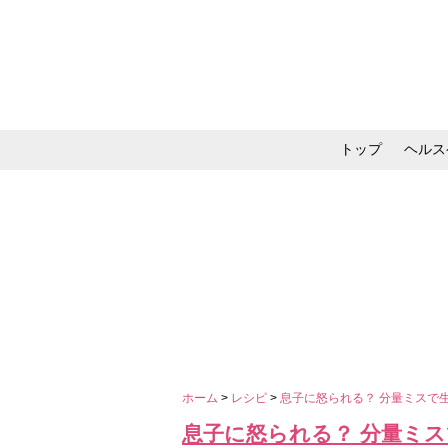
トップ
ヘルス
メイク・コスメ・スキ
ホーム
>
レシピ
>
息子に怒られる？ 分量ミスで
息子に怒られる？ 分量ミ