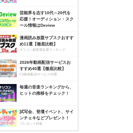
芸能界を志す10代～20代を
応援！オーディション・スク
ール情報はDeview
漫画読み放題サブスクおすす
め11選【徹底比較】
オリコン顧客満足度ランキング
2026年動画配信サービスお
すすめ40選【徹底比較】
CS動画配信サービス20選
毎週の音楽ランキングから、
ヒットの推移をチェック！
試写会、登壇イベント、サイ
ンチェキなどプレゼント！
プレゼント特集