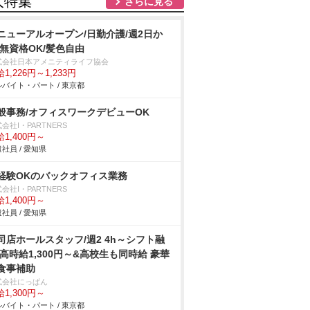
人特集
さらに見る
ニューアルオープン/日勤介護/週2日か
/無資格OK/髪色自由
式会社日本アメニティライフ協会
1,226円～1,233円
バイト・パート / 東京都
般事務/オフィスワークデビューOK
会社I・PARTNERS
1,400円～
社員 / 愛知県
経験OKのバックオフィス業務
会社I・PARTNERS
1,400円～
社員 / 愛知県
司店ホールスタッフ/週2 4h～シフト融
 高時給1,300円～&高校生も同時給 豪華
食事補助
式会社にっぱん
1,300円～
バイト・パート / 東京都