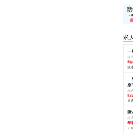
求
一
株式
時給
派遣
「
寮
株
時給
派遣
障
株
年
アル