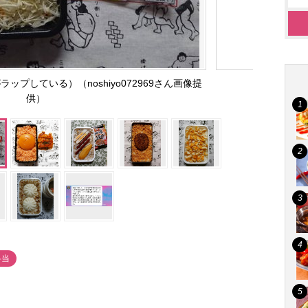
ップしている）（noshiyo072969さん画像提
供）
弁当