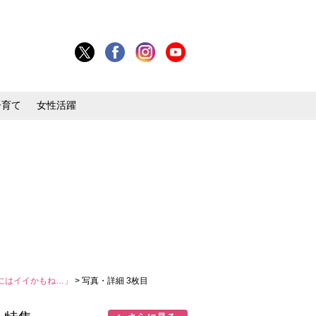
子育て
女性活躍
トにはイイかもね…」
> 写真・詳細 3枚目