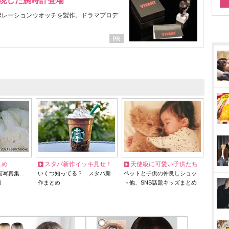
表現した腕時計登場
ラボレーションウオッチを製作。ドラマプロデ
とめ
スタバ新作イッキ見せ！
天使級に可愛い子供たち
猫写真集…
いくつ知ってる？ スタバ新
ペットと子供の仲良しショッ
リ
作まとめ
ト他、SNS話題キッズまとめ