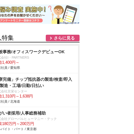
人特集
さらに見る
般事務/オフィスワークデビューOK
会社I・PARTNERS
1,400円～
社員 / 愛知県
寮完備」チップ抵抗器の製造/検査/即入
/製造・工場/日勤/日払い
式会社京栄センター
1,310円～1,638円
社員 / 北海道
がい者採用/人事総務補助
式会社グローバルヒューマニー・テック
収180万円～200万円
バイト・パート / 東京都