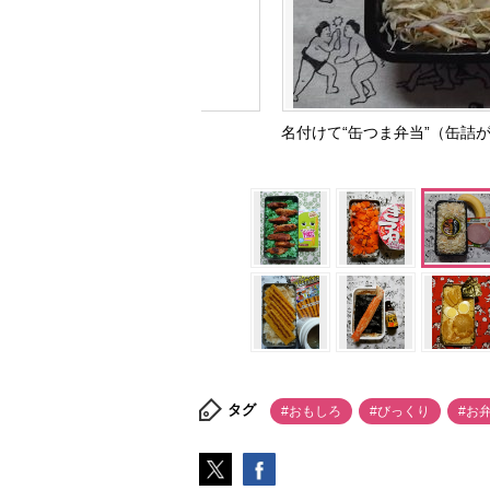
名付けて“缶つま弁当”（缶詰がラ
タグ
#おもしろ
#びっくり
#お