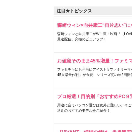
注目★トピックス
森崎ウィン×向井康二“両片思い”
森崎ウィンと向井康二がW主演！映画『（LOVE S
最速配信。究極のピュアラブ！
お値段そのまま45％増量！ファミ
ファミチキにお弁当にアイスも!?ファミリーマ
45％増量作戦」が今夏、シリーズ初の年2回開
プロ厳選！目的別「おすすめPC９
用途に合うパソコン選びは意外と難しい。そこ
途別のおすすめモデルをご紹介！