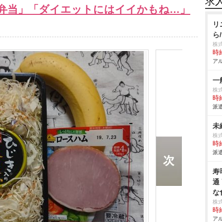
求
ー弁当」「ダイエットにはイイかもね…」
リ
ら
株
時給
アル
一
株式
時給
派遣
未
株式
時給
派遣
寿
通
な
株
時給
アル