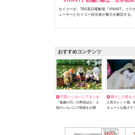
『VIVANT』続編の鍵は…世界観
セイコーが、TBS系日曜劇場『VIVANT』コ
ューサーとセイコー担当者が魅力を解説する。
おすすめコンテンツ
可愛いシルバニアまとめ
癒やしの猫ま
『鬼滅の刃』の再現ほか、人
人気タレント猫、
気のシルバニア投稿を公開
キュートな猫ズラ