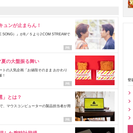
にキュンが止まらん！
ONG）』が8／５よりJ:COM STREAMで
マ夏の大盤振る舞い
ートの人気企画「お値段そのまま おかわり
催！
登
選」とは？
で、マウスコンピューターの製品担当者が用