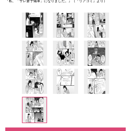
『私、「サレ妻予備軍」になりました。』（『リアコミ』より）