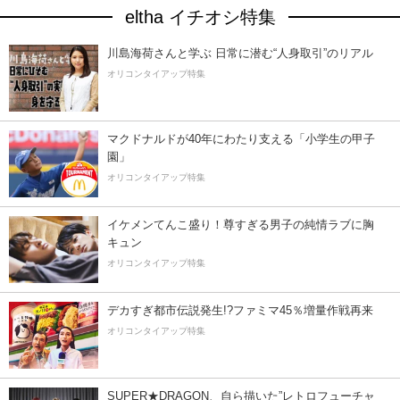
eltha イチオシ特集
川島海荷さんと学ぶ 日常に潜む“人身取引”のリアル
オリコンタイアップ特集
マクドナルドが40年にわたり支える「小学生の甲子
園」
オリコンタイアップ特集
イケメンてんこ盛り！尊すぎる男子の純情ラブに胸
キュン
オリコンタイアップ特集
デカすぎ都市伝説発生!?ファミマ45％増量作戦再来
オリコンタイアップ特集
SUPER★DRAGON、自ら描いた”レトロフューチャ