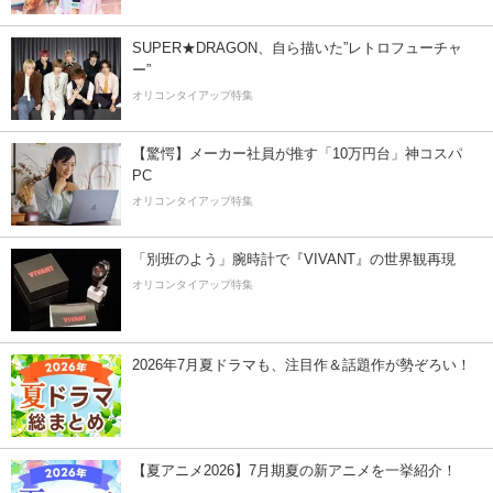
SUPER★DRAGON、自ら描いた”レトロフューチャ
ー”
オリコンタイアップ特集
【驚愕】メーカー社員が推す「10万円台」神コスパ
PC
オリコンタイアップ特集
「別班のよう」腕時計で『VIVANT』の世界観再現
オリコンタイアップ特集
2026年7月夏ドラマも、注目作＆話題作が勢ぞろい！
【夏アニメ2026】7月期夏の新アニメを一挙紹介！