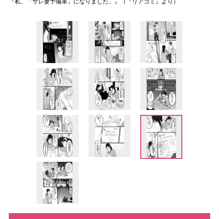
『私、「サレ妻予備軍」になりました。』（『リアコミ』より）