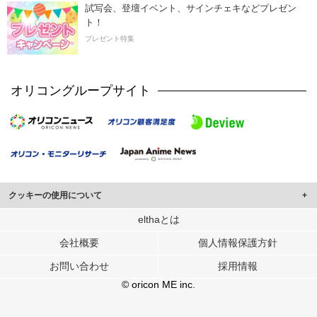
試写会、登壇イベント、サインチェキなどプレゼン
ト！
プレゼント特集
オリコングループサイト
クッキーの使用について
このサイトでは Cookie を使用して、ユーザーに合わせたコンテンツや広告の
elthaとは
表示、ソーシャル メディア機能の提供、広告の表示回数やクリック数の測定を
会社概要
個人情報保護方針
行っています。
また、ユーザーによるサイトの利用状況についても情報を収集し、ソーシャル
お問い合わせ
採用情報
メディアや広告配信、データ解析の各パートナーに提供しています。
各パートナーは、この情報とユーザーが各パートナーに提供した他の情報や、
© oricon ME inc.
ユーザーが各パートナーのサービスを使用したときに収集した他の情報を組み
合わせて使用することがあります。