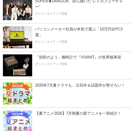
SUPER★DRAGON、自ら描いた”レトロフューチャ
ー”
オリコンタイアップ特集
パソコンメーカー社員が本気で選ぶ「10万円台PC3
選」
オリコンタイアップ特集
「別班のよう」腕時計で『VIVANT』の世界観再現
オリコンタイアップ特集
2026年7月夏ドラマも、注目作＆話題作が勢ぞろい！
【夏アニメ2026】7月期夏の新アニメを一挙紹介！