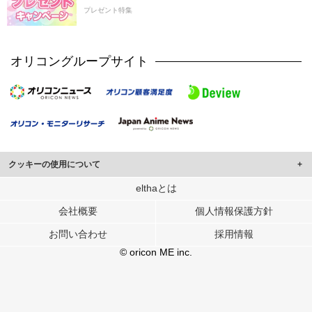
プレゼント特集
オリコングループサイト
クッキーの使用について
このサイトでは Cookie を使用して、ユーザーに合わせたコンテンツや広告の
elthaとは
表示、ソーシャル メディア機能の提供、広告の表示回数やクリック数の測定を
会社概要
個人情報保護方針
行っています。
また、ユーザーによるサイトの利用状況についても情報を収集し、ソーシャル
お問い合わせ
採用情報
メディアや広告配信、データ解析の各パートナーに提供しています。
各パートナーは、この情報とユーザーが各パートナーに提供した他の情報や、
© oricon ME inc.
ユーザーが各パートナーのサービスを使用したときに収集した他の情報を組み
合わせて使用することがあります。