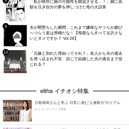
「私が絶対に娘の可能性を開花させる…！」娘に高
額を注ぎ自分の夢を押しつけた母の大誤算
夫が闇堕ちした瞬間…これまで嫌味なヤツらが媚び
へつらう姿は滑稽だな！【母親ならすべてを許さな
いとダメですか？ Vol.28】
「元嫁と別れた理由ってそれ？」友人から夫の過去
を突っ込まれ不安…信じて結婚した夫の過去まで信
じれる？
eltha イチオシ特集
川島海荷さんと学ぶ 日常に潜む“人身取引”のリアル
オリコンタイアップ特集