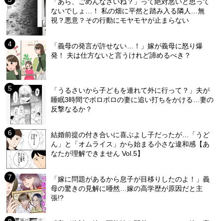
「あら、ごめんなさいね？」って絶対悪いと思って
ないでしょ…！ 私の畑に平然と踏み入る隣人…無
視？悪意？その行動にモヤモヤが止まらない
「義母の発言が許せない…！」嫁が義母に怒り爆
発！ 夫は仕方ないと言うけれど諦めるべき？
「うるさいから子どもを連れて外に行って？」夫が
睡眠3時間でボロボロの妻に追い打ちをかける…妻の
反撃なるか？
結婚前提の付き合いに喜ぶよし子だったが…「うど
ん」と「オムライス」から始まる小さな違和感【あ
なたが理解できません Vol.5】
「嫁に問題があるから息子が目移りしたのよ！」義
母の驚きの見解に唖然…嫁の高学歴が原因だと主
張!?