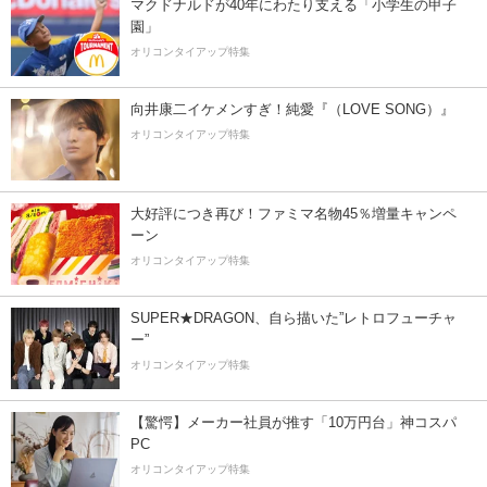
マクドナルドが40年にわたり支える「小学生の甲子
園」
オリコンタイアップ特集
向井康二イケメンすぎ！純愛『（LOVE SONG）』
オリコンタイアップ特集
大好評につき再び！ファミマ名物45％増量キャンペ
ーン
オリコンタイアップ特集
SUPER★DRAGON、自ら描いた”レトロフューチャ
ー”
オリコンタイアップ特集
【驚愕】メーカー社員が推す「10万円台」神コスパ
PC
オリコンタイアップ特集