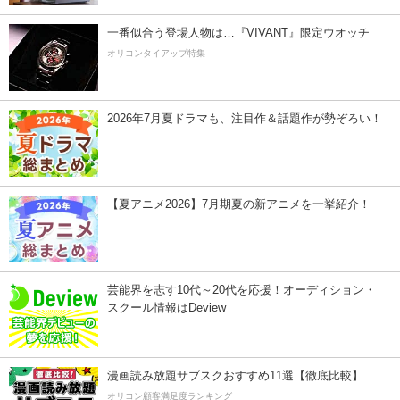
一番似合う登場人物は…『VIVANT』限定ウオッチ
オリコンタイアップ特集
2026年7月夏ドラマも、注目作＆話題作が勢ぞろい！
【夏アニメ2026】7月期夏の新アニメを一挙紹介！
芸能界を志す10代～20代を応援！オーディション・
スクール情報はDeview
漫画読み放題サブスクおすすめ11選【徹底比較】
オリコン顧客満足度ランキング