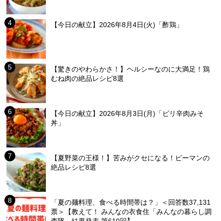
【今日の献立】2026年8月4日(火)「酢鶏」
【驚きのやわらかさ！】ヘルシーなのに大満足！鶏
むね肉の絶品レシピ8選
【今日の献立】2026年8月3日(月)「ピリ辛肉みそ
丼」
【夏野菜の王様！】苦みがクセになる！ピーマンの
絶品レシピ8選
「夏の麺料理、食べる時間帯は？」＜回答数37,131
票＞【教えて！ みんなの衣食住「みんなの暮らし調