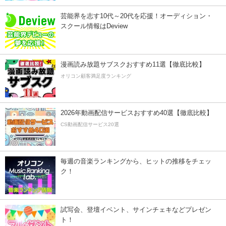
芸能界を志す10代～20代を応援！オーディション・
スクール情報はDeview
漫画読み放題サブスクおすすめ11選【徹底比較】
オリコン顧客満足度ランキング
2026年動画配信サービスおすすめ40選【徹底比較】
CS動画配信サービス20選
毎週の音楽ランキングから、ヒットの推移をチェッ
ク！
試写会、登壇イベント、サインチェキなどプレゼン
ト！