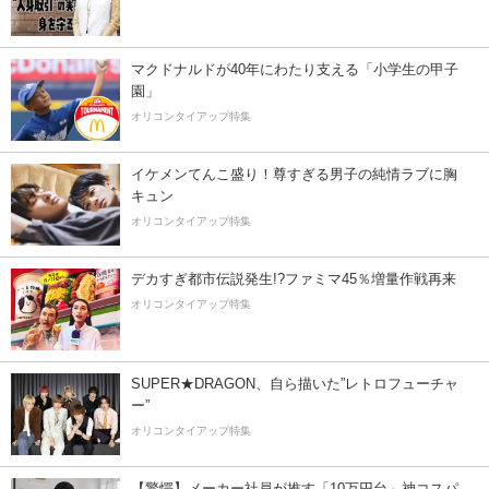
マクドナルドが40年にわたり支える「小学生の甲子
園」
オリコンタイアップ特集
イケメンてんこ盛り！尊すぎる男子の純情ラブに胸
キュン
オリコンタイアップ特集
デカすぎ都市伝説発生!?ファミマ45％増量作戦再来
オリコンタイアップ特集
SUPER★DRAGON、自ら描いた”レトロフューチャ
ー”
オリコンタイアップ特集
【驚愕】メーカー社員が推す「10万円台」神コスパ