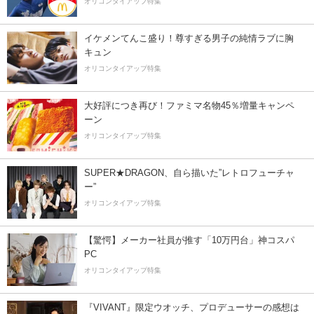
オリコンタイアップ特集
イケメンてんこ盛り！尊すぎる男子の純情ラブに胸
キュン
オリコンタイアップ特集
大好評につき再び！ファミマ名物45％増量キャンペ
ーン
オリコンタイアップ特集
SUPER★DRAGON、自ら描いた”レトロフューチャ
ー”
オリコンタイアップ特集
【驚愕】メーカー社員が推す「10万円台」神コスパ
PC
オリコンタイアップ特集
『VIVANT』限定ウオッチ、プロデューサーの感想は