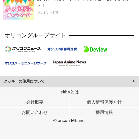
ト！
プレゼント特集
オリコングループサイト
クッキーの使用について
このサイトでは Cookie を使用して、ユーザーに合わせたコンテンツや広告の
elthaとは
表示、ソーシャル メディア機能の提供、広告の表示回数やクリック数の測定を
会社概要
個人情報保護方針
行っています。
また、ユーザーによるサイトの利用状況についても情報を収集し、ソーシャル
お問い合わせ
採用情報
メディアや広告配信、データ解析の各パートナーに提供しています。
各パートナーは、この情報とユーザーが各パートナーに提供した他の情報や、
© oricon ME inc.
ユーザーが各パートナーのサービスを使用したときに収集した他の情報を組み
合わせて使用することがあります。