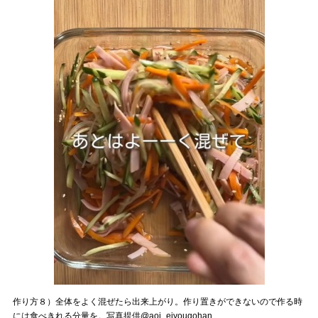
作り方８）全体をよく混ぜたら出来上がり。作り置きができないので作る時
には食べきれる分量を。写真提供@aoi_eiyougohan