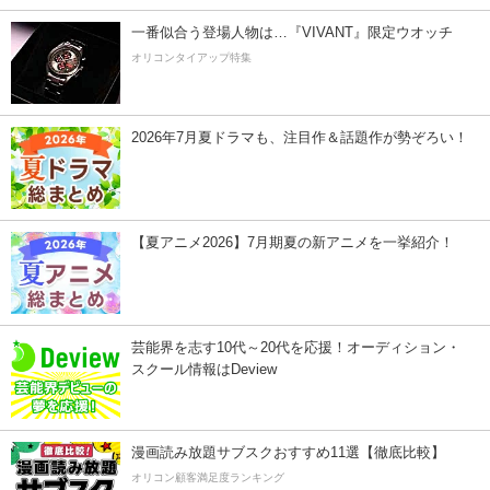
一番似合う登場人物は…『VIVANT』限定ウオッチ
オリコンタイアップ特集
2026年7月夏ドラマも、注目作＆話題作が勢ぞろい！
【夏アニメ2026】7月期夏の新アニメを一挙紹介！
芸能界を志す10代～20代を応援！オーディション・
スクール情報はDeview
漫画読み放題サブスクおすすめ11選【徹底比較】
オリコン顧客満足度ランキング