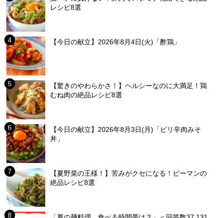
レシピ8選
【今日の献立】2026年8月4日(火)「酢鶏」
【驚きのやわらかさ！】ヘルシーなのに大満足！鶏
むね肉の絶品レシピ8選
【今日の献立】2026年8月3日(月)「ピリ辛肉みそ
丼」
【夏野菜の王様！】苦みがクセになる！ピーマンの
絶品レシピ8選
「夏の麺料理、食べる時間帯は？」＜回答数37,131