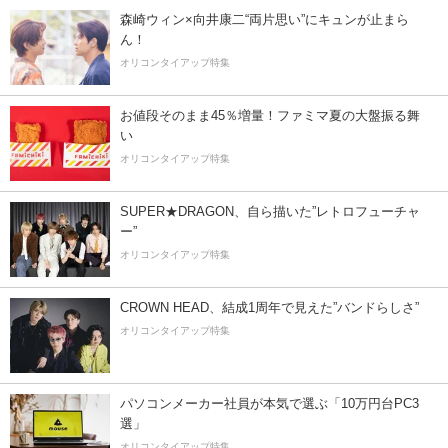
森崎ウィン×向井康二“両片思い”にキュンが止まら
ん！
オリコンタイアップ特集
お値段そのまま45％増量！ファミマ夏の大盤振る舞
い
オリコンタイアップ特集
SUPER★DRAGON、自ら描いた”レトロフューチャ
ー”
オリコンタイアップ特集
CROWN HEAD、結成1周年で見えた”バンドらしさ”
オリコンタイアップ特集
パソコンメーカー社員が本気で選ぶ「10万円台PC3
選」
オリコンタイアップ特集