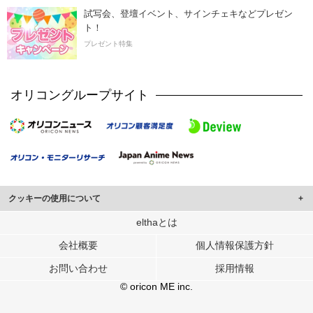
試写会、登壇イベント、サインチェキなどプレゼン
ト！
プレゼント特集
オリコングループサイト
クッキーの使用について
このサイトでは Cookie を使用して、ユーザーに合わせたコンテンツや広告の
elthaとは
表示、ソーシャル メディア機能の提供、広告の表示回数やクリック数の測定を
会社概要
個人情報保護方針
行っています。
また、ユーザーによるサイトの利用状況についても情報を収集し、ソーシャル
お問い合わせ
採用情報
メディアや広告配信、データ解析の各パートナーに提供しています。
各パートナーは、この情報とユーザーが各パートナーに提供した他の情報や、
© oricon ME inc.
ユーザーが各パートナーのサービスを使用したときに収集した他の情報を組み
合わせて使用することがあります。