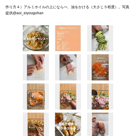
作り方４）アルミホイルの上にならべ、油をかける（大さじ５程度）。写真
提供@aoi_eiyougohan