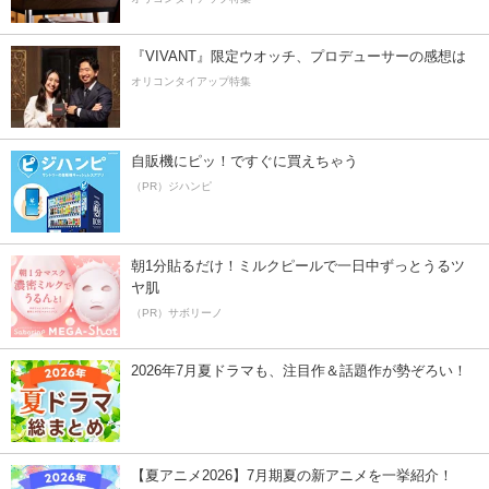
『VIVANT』限定ウオッチ、プロデューサーの感想は
オリコンタイアップ特集
自販機にピッ！ですぐに買えちゃう
（PR）ジハンピ
朝1分貼るだけ！ミルクピールで一日中ずっとうるツ
ヤ肌
（PR）サボリーノ
2026年7月夏ドラマも、注目作＆話題作が勢ぞろい！
【夏アニメ2026】7月期夏の新アニメを一挙紹介！