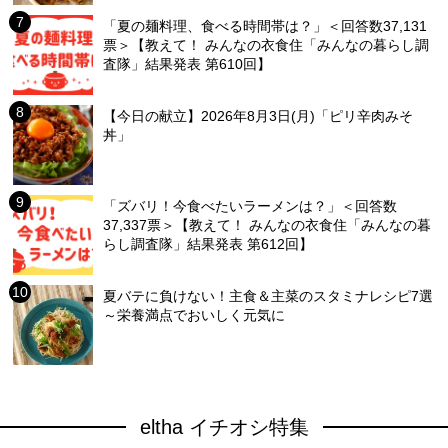
「夏の麺料理、食べる時間帯は？」＜回答数37,131
票＞【教えて！ みんなの衣食住「みんなの暮らし調
査隊」結果発表 第610回】
【今日の献立】2026年8月3日(月)「ピリ辛肉みそ
丼」
「ズバリ！今食べたいラーメンは？」＜回答数
37,337票＞【教えて！ みんなの衣食住「みんなの暮
らし調査隊」結果発表 第612回】
夏バテに負けない！主食＆主菜のスタミナレシピ7選
～栄養満点でおいしく元気に
eltha イチオシ特集