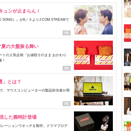
にキュンが止まらん！
ONG）』が8／５よりJ:COM STREAMで
マ夏の大盤振る舞い
ートの人気企画「お値段そのまま おかわり
催！
選」とは？
で、マウスコンピューターの製品担当者が用
表現した腕時計登場
ラボレーションウオッチを製作。ドラマプロデ