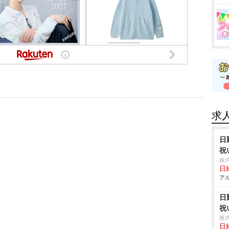
求
日
祝
株
日給
アル
日
祝
株
日給