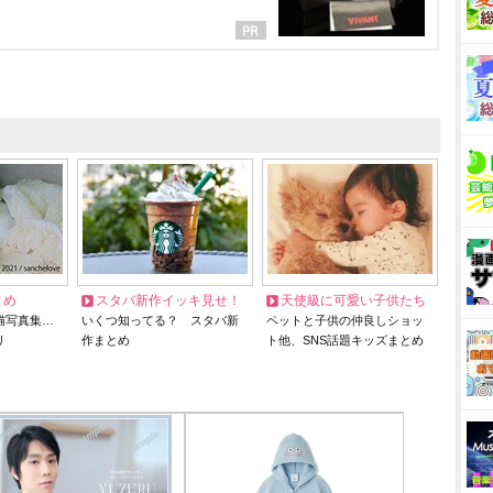
とめ
スタバ新作イッキ見せ！
天使級に可愛い子供たち
猫写真集…
いくつ知ってる？ スタバ新
ペットと子供の仲良しショッ
リ
作まとめ
ト他、SNS話題キッズまとめ