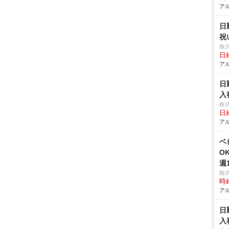
アル
日
祝
株
日給
アル
日
入
株
日給
アル
ベ
O
週
株
時給
アル
日
入