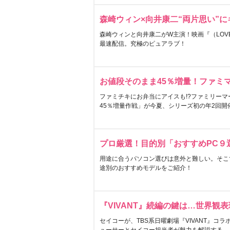
森崎ウィン×向井康二“両片思い”
森崎ウィンと向井康二がW主演！映画『（LOVE S
最速配信。究極のピュアラブ！
お値段そのまま45％増量！ファミ
ファミチキにお弁当にアイスも!?ファミリーマ
45％増量作戦」が今夏、シリーズ初の年2回開
プロ厳選！目的別「おすすめPC９
用途に合うパソコン選びは意外と難しい。そこ
途別のおすすめモデルをご紹介！
『VIVANT』続編の鍵は…世界観
セイコーが、TBS系日曜劇場『VIVANT』コ