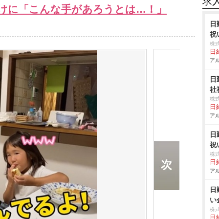
求
けに「こんな手があろうとは…！」
日
祝
株
日給
アル
日
社
株
日給
アル
日
祝
株
日給
アル
日
い
株
日給