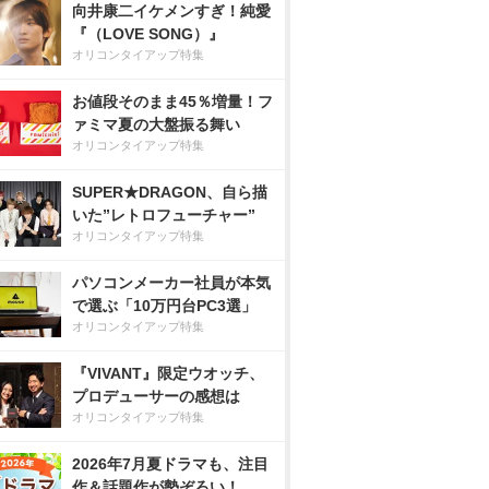
向井康二イケメンすぎ！純愛
『（LOVE SONG）』
オリコンタイアップ特集
お値段そのまま45％増量！フ
ァミマ夏の大盤振る舞い
オリコンタイアップ特集
SUPER★DRAGON、自ら描
いた”レトロフューチャー”
オリコンタイアップ特集
パソコンメーカー社員が本気
で選ぶ「10万円台PC3選」
オリコンタイアップ特集
『VIVANT』限定ウオッチ、
プロデューサーの感想は
オリコンタイアップ特集
2026年7月夏ドラマも、注目
作＆話題作が勢ぞろい！