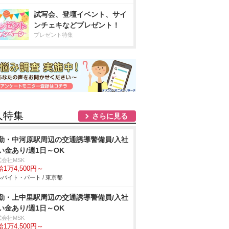
試写会、登壇イベント、サイ
ンチェキなどプレゼント！
プレゼント特集
人特集
さらに見る
勤・中河原駅周辺の交通誘導警備員/入社
い金あり/週1日～OK
式会社MSK
1万4,500円～
バイト・パート / 東京都
勤・上中里駅周辺の交通誘導警備員/入社
い金あり/週1日～OK
式会社MSK
1万4,500円～