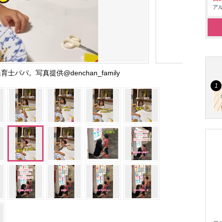
アル
士パパ。写真提供@denchan_family