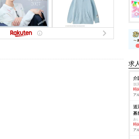
求
介
放
時給
アル
送
募
あ
時給
アル