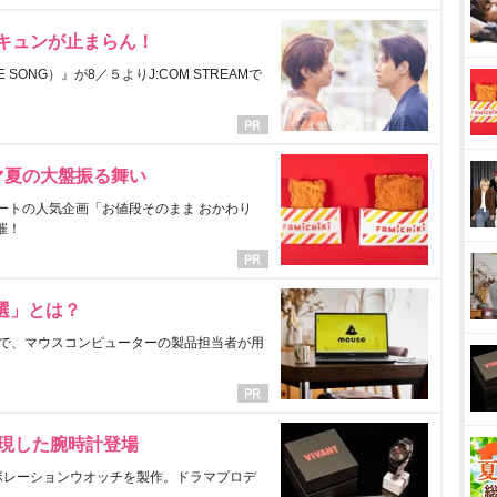
にキュンが止まらん！
ONG）』が8／５よりJ:COM STREAMで
マ夏の大盤振る舞い
ートの人気企画「お値段そのまま おかわり
催！
選」とは？
で、マウスコンピューターの製品担当者が用
表現した腕時計登場
ラボレーションウオッチを製作。ドラマプロデ