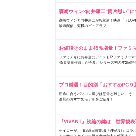
森崎ウィン×向井康二“両片思い”
森崎ウィンと向井康二がW主演！映画『（LOVE S
最速配信。究極のピュアラブ！
お値段そのまま45％増量！ファミ
ファミチキにお弁当にアイスも!?ファミリーマ
45％増量作戦」が今夏、シリーズ初の年2回開
プロ厳選！目的別「おすすめPC９
用途に合うパソコン選びは意外と難しい。そこ
途別のおすすめモデルをご紹介！
『VIVANT』続編の鍵は…世界観
セイコーが、TBS系日曜劇場『VIVANT』コ