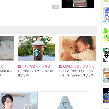
とめ
スタバ新作イッキ見せ！
天使級に可愛い子供たち
猫写真集…
いくつ知ってる？ スタバ新
ペットと子供の仲良しショッ
リ
作まとめ
ト他、SNS話題キッズまとめ