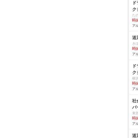
ド
ク
た
時給
アル
送
き
時給
アル
ド
ク
横
時給
アル
社
バ
東
時給
アル
送