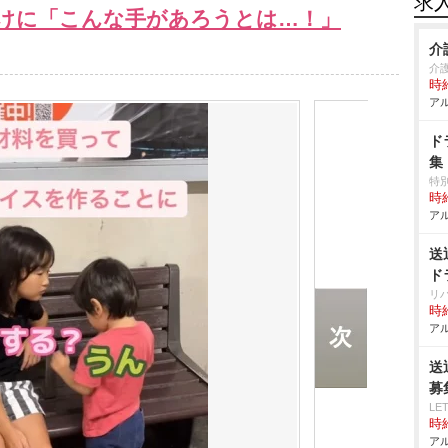
求
けに「こんな手があろうとは…！」
介
介
時給
アル
ド
集
特
時給
アル
送
ド
リ
時給
アル
送
募
LE
時給
アル