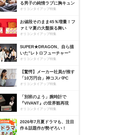
る男子の純情ラブに胸キュン
オリコンタイアップ特集
お値段そのまま45％増量！フ
ァミマ夏の大盤振る舞い
オリコンタイアップ特集
SUPER★DRAGON、自ら描
いた”レトロフューチャー”
オリコンタイアップ特集
【驚愕】メーカー社員が推す
「10万円台」神コスパPC
オリコンタイアップ特集
「別班のよう」腕時計で
『VIVANT』の世界観再現
オリコンタイアップ特集
2026年7月夏ドラマも、注目
作＆話題作が勢ぞろい！