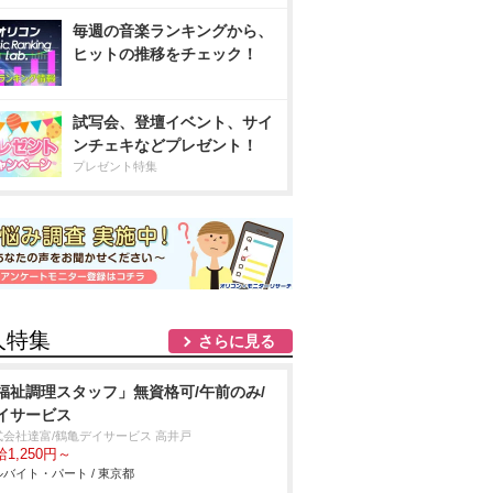
毎週の音楽ランキングから、
ヒットの推移をチェック！
試写会、登壇イベント、サイ
ンチェキなどプレゼント！
プレゼント特集
人特集
さらに見る
福祉調理スタッフ」無資格可/午前のみ/
イサービス
式会社達富/鶴亀デイサービス 高井戸
1,250円～
バイト・パート / 東京都