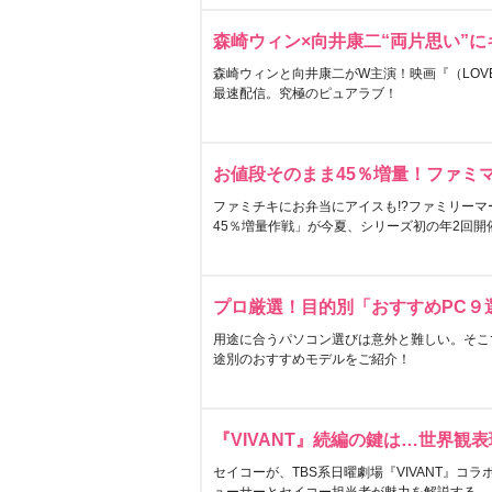
森崎ウィン×向井康二“両片思い”
森崎ウィンと向井康二がW主演！映画『（LOVE S
最速配信。究極のピュアラブ！
お値段そのまま45％増量！ファミ
ファミチキにお弁当にアイスも!?ファミリーマ
45％増量作戦」が今夏、シリーズ初の年2回開
プロ厳選！目的別「おすすめPC９
用途に合うパソコン選びは意外と難しい。そこ
途別のおすすめモデルをご紹介！
『VIVANT』続編の鍵は…世界観
セイコーが、TBS系日曜劇場『VIVANT』コ