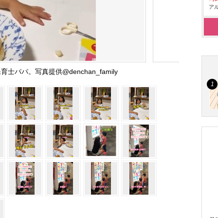
アル
士パパ。写真提供@denchan_family