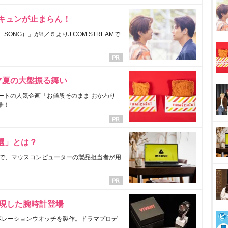
にキュンが止まらん！
ONG）』が8／５よりJ:COM STREAMで
マ夏の大盤振る舞い
ートの人気企画「お値段そのまま おかわり
催！
選」とは？
で、マウスコンピューターの製品担当者が用
表現した腕時計登場
ラボレーションウオッチを製作。ドラマプロデ