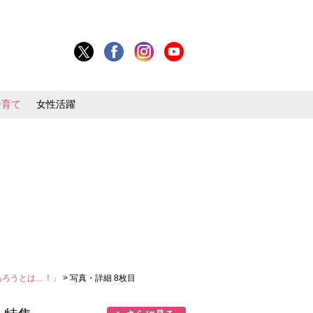
子育て
女性活躍
あろうとは…！」
> 写真・詳細 8枚目