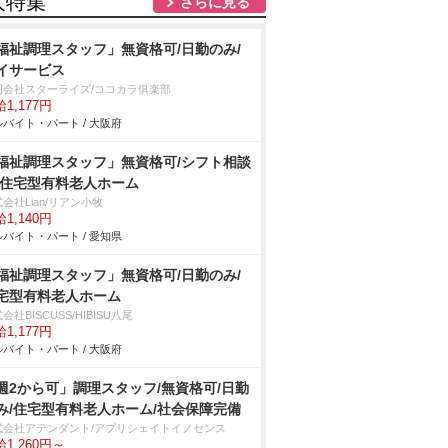
人特集
さらに見る
福祉調理スタッフ」無資格可/日勤のみ/
イサービス
同会社スターライズ/ココカラ俱楽部
1,177円
バイト・パート / 大阪府
福祉調理スタッフ」無資格可/シフト相談
/住宅型有料老人ホーム
会社Lian/リアン小牧
1,140円
バイト・パート / 愛知県
福祉調理スタッフ」無資格可/日勤のみ/
宅型有料老人ホーム
会社BISCUSS/HIBISU八尾
1,177円
バイト・パート / 大阪府
週2から可」調理スタッフ/無資格可/日勤
み/住宅型有料老人ホーム/社会保障完備
式会社アテンダント/アプリシェイトイノセンス
1,260円～