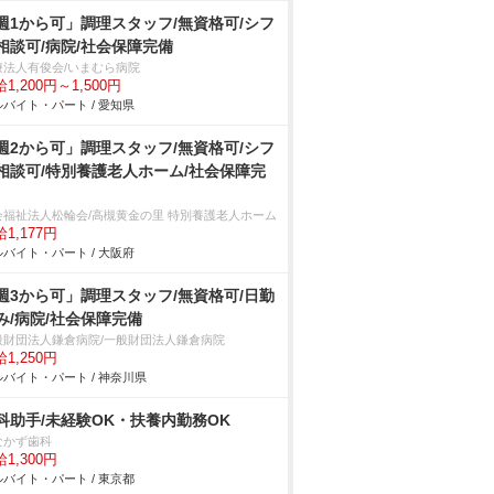
週1から可」調理スタッフ/無資格可/シフ
相談可/病院/社会保障完備
療法人有俊会/いまむら病院
1,200円～1,500円
バイト・パート / 愛知県
週2から可」調理スタッフ/無資格可/シフ
相談可/特別養護老人ホーム/社会保障完
会福祉法人松輪会/高槻黄金の里 特別養護老人ホーム
1,177円
バイト・パート / 大阪府
週3から可」調理スタッフ/無資格可/日勤
み/病院/社会保障完備
般財団法人鎌倉病院/一般財団法人鎌倉病院
1,250円
バイト・パート / 神奈川県
科助手/未経験OK・扶養内勤務OK
なかず歯科
1,300円
バイト・パート / 東京都