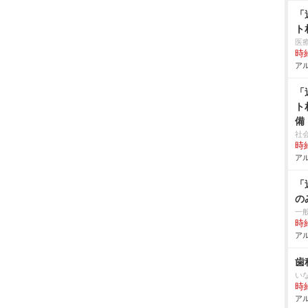
「
ト
医
時給
アル
「
ト
備
社
時給
アル
「
の
一
時給
アル
歯
い
時給
アル