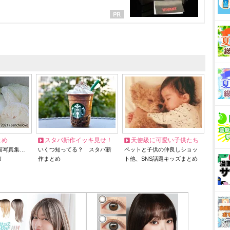
とめ
スタバ新作イッキ見せ！
天使級に可愛い子供たち
猫写真集…
いくつ知ってる？ スタバ新
ペットと子供の仲良しショッ
リ
作まとめ
ト他、SNS話題キッズまとめ