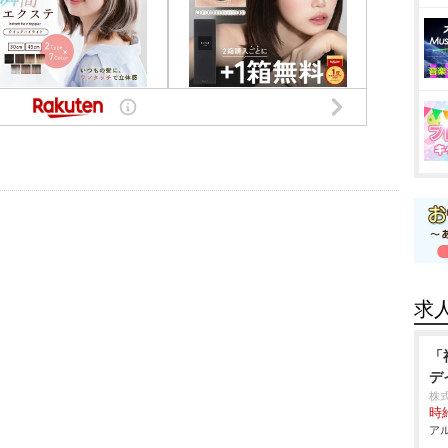
求
「
デ
株
時給
アル