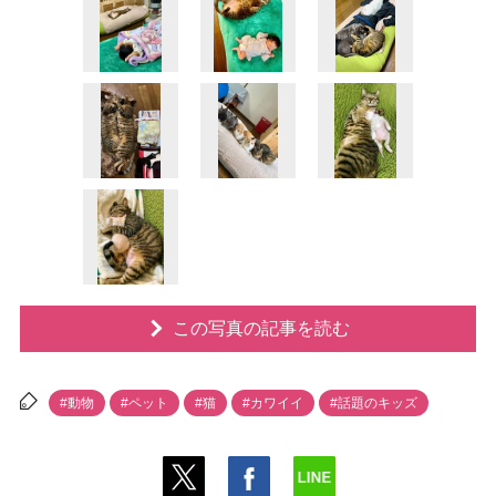
この写真の記事を読む
#動物
#ペット
#猫
#カワイイ
#話題のキッズ