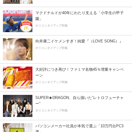
マクドナルドが40年にわたり支える「小学生の甲子
園」
オリコンタイアップ特集
向井康二イケメンすぎ！純愛『（LOVE SONG）』
オリコンタイアップ特集
大好評につき再び！ファミマ名物45％増量キャンペ
ーン
オリコンタイアップ特集
SUPER★DRAGON、自ら描いた”レトロフューチャ
ー”
オリコンタイアップ特集
パソコンメーカー社員が本気で選ぶ「10万円台PC3
選」