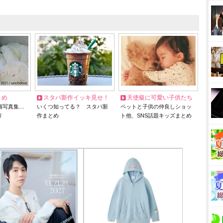
とめ
スタバ新作イッキ見せ！
天使級に可愛い子供たち
猫写真集…
いくつ知ってる？ スタバ新
ペットと子供の仲良しショッ
リ
作まとめ
ト他、SNS話題キッズまとめ