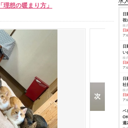
求
「理想の暖まり方」
日
祝
株
日給
アル
日
い
株
日給
アル
日
社
株
日給
アル
ベ
O
週