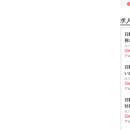
求
日
祝
株
日給
アル
日
い
株
日給
アル
日
社
株
日給
アル