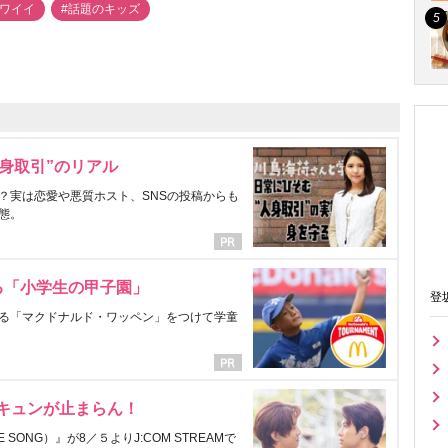
カワイイ
#話題のキッズ
身取引”のリアル
？実は恋愛や悪質ホスト、SNSの投稿からも
態。
る「小学生の甲子園」
登
る「マクドナルド・ワッペン」をつけて学童
にキュンが止まらん！
ONG）』が8／５よりJ:COM STREAMで