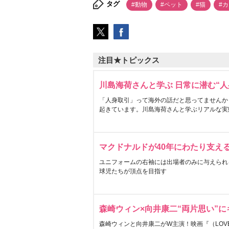
タグ
#動物
#ペット
#猫
#
注目★トピックス
川島海荷さんと学ぶ 日常に潜む“人
「人身取引」って海外の話だと思ってませんか
起きています。川島海荷さんと学ぶリアルな実
マクドナルドが40年にわたり支え
ユニフォームの右袖には出場者のみに与えられ
球児たちが頂点を目指す
森崎ウィン×向井康二“両片思い”
森崎ウィンと向井康二がW主演！映画『（LOVE S