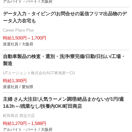
アルバイト・パート / 大阪府
データ入力・タイピング/お問合せの返信フリマ出品物のデ
ータ入力在宅も
Career Place Plus
時給1,500円～1,700円
派遣社員 / 大阪府
自動車製品の検査・選別・洗浄/寮完備/日勤/日払い/工場・
製造
UTエージェント株式会社AGT東海第一CU
時給1,300円
派遣社員 / 愛知県
主婦 さん大注目!人気ラーメン調理/絶品まかないが1円/週
1&3h～/残業なし/扶養内OK/町田商店
町田商店 西淀川店
時給1,270円～1,588円
アルバイト・パート / 大阪府