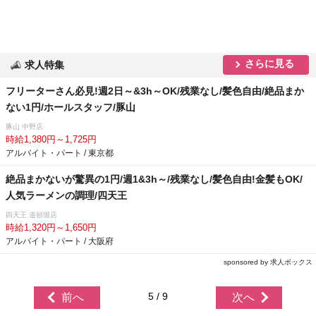
さらに見る
求人特集
フリーターさん必見!週2日～&3h～OK/残業なし/髪色自由/絶品まか
ない1円/ホールスタッフ/豚山
豚山 中野店
時給1,380円～1,725円
アルバイト・パート / 東京都
絶品まかないが驚異の1円/週1&3h～/残業なし/髪色自由!金髪もOK/
人気ラーメンの調理/四天王
四天王 道頓堀店
時給1,320円～1,650円
アルバイト・パート / 大阪府
sponsored by 求人ボックス
5 / 9
前へ
次へ