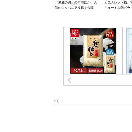
『鬼滅の刃』の再現ほか、人
人気タレント猫、
気のシルバニア投稿を公開
キュートな猫ズラ
P R