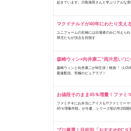
起きています。川島海荷さんと学ぶリアルな実
マクドナルドが40年にわたり支え
ユニフォームの右袖には出場者のみに与えられ
球児たちが頂点を目指す
森崎ウィン×向井康二“両片思い”
森崎ウィンと向井康二がW主演！映画『（LOVE S
最速配信。究極のピュアラブ！
お値段そのまま45％増量！ファミ
ファミチキにお弁当にアイスも!?ファミリーマ
45％増量作戦」が今夏、シリーズ初の年2回開
プロ厳選！目的別「おすすめPC９