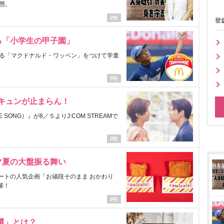
態。
登
る「小学生の甲子園」
る「マクドナルド・ワッペン」をつけて学童
にキュンが止まらん！
ONG）』が8／５よりJ:COM STREAMで
マ夏の大盤振る舞い
ートの人気企画「お値段そのまま おかわり
催！
選」とは？