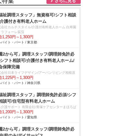
人特集
さらに見る
福祉調理スタッフ」無資格可/シフト相談
/介護付き有料老人ホーム
式会社カルチスタイル/介護付有料老人ホーム 白寿園
ィラフォーレ荻窪
1,250円～1,300円
バイト・パート / 東京都
週2から可」調理スタッフ/調理師免許必
/シフト相談可/介護付き有料老人ホーム/
会保障完備
式会社日本ライフデザイン/アーバンリビング相模原
1,225円～1,300円
バイト・パート / 神奈川県
福祉調理スタッフ」調理師免許必須/シフ
相談可/住宅型有料老人ホーム
も介護サポート 有限会社/青塚ケアセンターまほろば
1,200円～1,300円
バイト・パート / 愛知県
週2から可」調理スタッフ/調理師免許必
/午前のみ/デイサービス