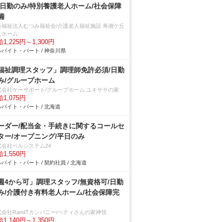
/日勤のみ/特別養護老人ホーム/社会保障
備
会福祉法人むつみ福祉会/介護老人福祉施設 寿湘ケ丘
人ホーム
1,225円～1,300円
バイト・パート / 神奈川県
福祉調理スタッフ」調理師免許必須/日勤
み/グループホーム
式会社ケーサポート/グループホーム ユキササの家
1,075円
バイト・パート / 北海道
ーダー/配当金・手続きに関するコールセ
ター/オープニング/平日のみ
式会社ベルシステム24
1,550円
バイト・パート / 契約社員 / 北海道
週4から可」調理スタッフ/無資格可/日勤
み/介護付き有料老人ホーム/社会保障完
式会社RandTカンパニー/ベティさんの家神領
1,140円～1,350円