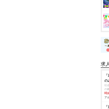
求
「
の
社
の
時給
アル
「