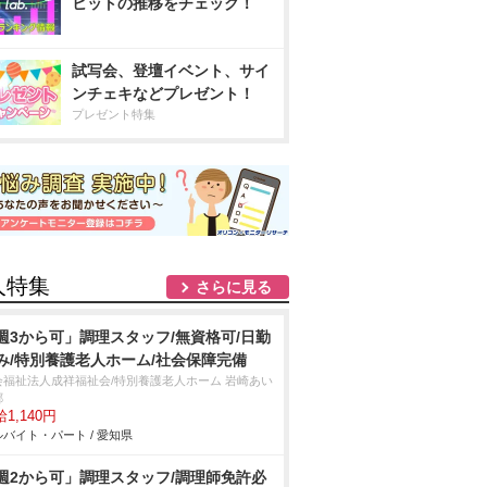
ヒットの推移をチェック！
試写会、登壇イベント、サイ
ンチェキなどプレゼント！
プレゼント特集
人特集
さらに見る
週3から可」調理スタッフ/無資格可/日勤
み/特別養護老人ホーム/社会保障完備
会福祉法人成祥福祉会/特別養護老人ホーム 岩崎あい
郷
1,140円
バイト・パート / 愛知県
週2から可」調理スタッフ/調理師免許必