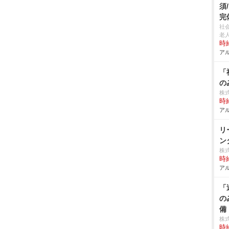
須
完
社
老
時給
アル
「
の
株
時給
アル
リ
ン
株
時給
アル
「
の
備
株
時給