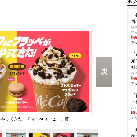
求
「
可
株
ヴ
時給
アル
「
須
社
株
時給
アル
「
ト
な
時給
アル
やってきた「ティーorコーヒー」篇
「
須