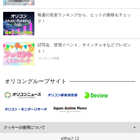
毎週の音楽ランキングから、ヒットの推移をチェッ
ク！
試写会、登壇イベント、サインチェキなどプレゼン
ト！
プレゼント特集
オリコングループサイト
クッキーの使用について
このサイトでは Cookie を使用して、ユーザーに合わせたコンテンツや広告の
elthaとは