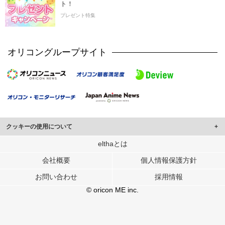
ト！
プレゼント特集
オリコングループサイト
クッキーの使用について
このサイトでは Cookie を使用して、ユーザーに合わせたコンテンツや広告の
elthaとは
表示、ソーシャル メディア機能の提供、広告の表示回数やクリック数の測定を
会社概要
個人情報保護方針
行っています。
また、ユーザーによるサイトの利用状況についても情報を収集し、ソーシャル
お問い合わせ
採用情報
メディアや広告配信、データ解析の各パートナーに提供しています。
各パートナーは、この情報とユーザーが各パートナーに提供した他の情報や、
© oricon ME inc.
ユーザーが各パートナーのサービスを使用したときに収集した他の情報を組み
合わせて使用することがあります。