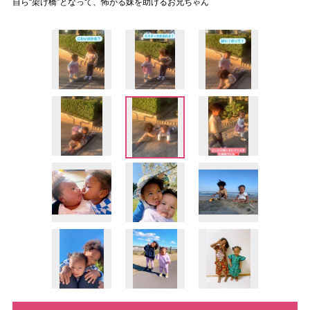
自ら“架け橋”となって、怖がる妹を助けるお兄ちゃん