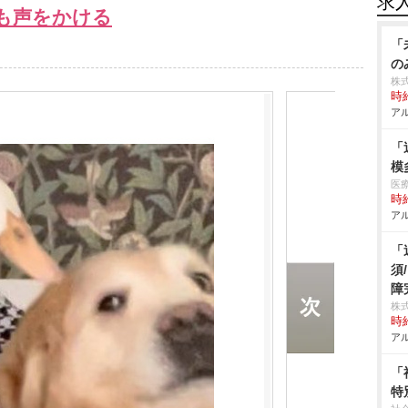
求
も声をかける
「
の
株式
時給
アル
「
模
医
時給
アル
「
須
障
株
時給
アル
「
特