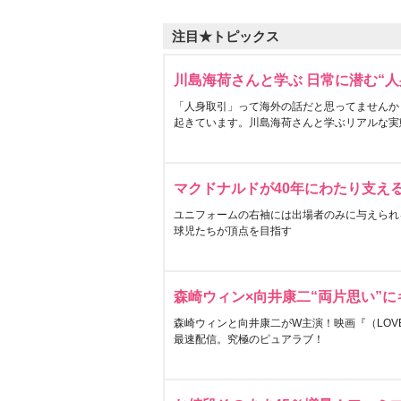
注目★トピックス
川島海荷さんと学ぶ 日常に潜む“人
「人身取引」って海外の話だと思ってませんか
起きています。川島海荷さんと学ぶリアルな実
マクドナルドが40年にわたり支え
ユニフォームの右袖には出場者のみに与えられ
球児たちが頂点を目指す
森崎ウィン×向井康二“両片思い”
森崎ウィンと向井康二がW主演！映画『（LOVE S
最速配信。究極のピュアラブ！