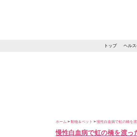
トップ
ヘルス
メイク・コスメ・スキ
ホーム
>
動物＆ペット
>
慢性白血病で虹の橋を
慢性白血病で虹の橋を渡っ