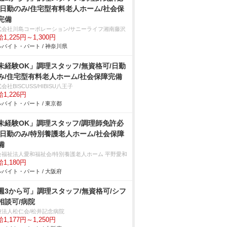
/日勤のみ/住宅型有料老人ホーム/社会保
完備
式会社川島コーポレーション/サニーライフ湘南藤沢
1,225円～1,300円
バイト・パート / 神奈川県
未経験OK」調理スタッフ/無資格可/日勤
み/住宅型有料老人ホーム/社会保障完備
会社BISCUSS/HIBISU八王子
1,226円
バイト・パート / 東京都
未経験OK」調理スタッフ/調理師免許必
/日勤のみ/特別養護老人ホーム/社会保障
備
会福祉法人愛和福祉会/特別養護老人ホーム 平野愛和
1,180円
バイト・パート / 大阪府
週3から可」調理スタッフ/無資格可/シフ
相談可/病院
療法人松仁会/松井記念病院
1,177円～1,250円