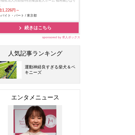
会福祉法人共助会/特別養護老人ホーム 福寿園ひばり
丘
1,226円～
バイト・パート / 東京都
続きはこちら
sponsored by 求人ボックス
人気記事ランキング
運動神経良すぎる柴犬＆ペ
キニーズ
エンタメニュース