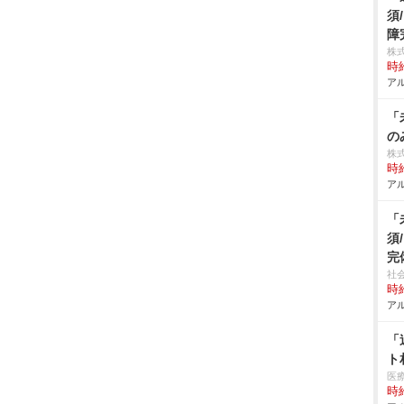
須
障
株
時給
アル
「
の
株式
時給
アル
「
須
完
社
時給
アル
「
ト
医
時給