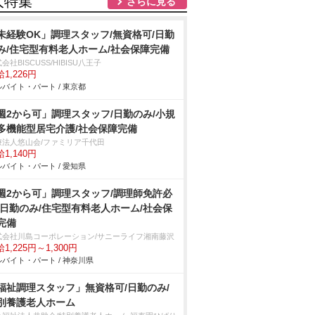
人特集
さらに見る
未経験OK」調理スタッフ/無資格可/日勤
み/住宅型有料老人ホーム/社会保障完備
会社BISCUSS/HIBISU八王子
1,226円
バイト・パート / 東京都
週2から可」調理スタッフ/日勤のみ/小規
多機能型居宅介護/社会保障完備
療法人悠山会/ファミリア千代田
1,140円
バイト・パート / 愛知県
週2から可」調理スタッフ/調理師免許必
/日勤のみ/住宅型有料老人ホーム/社会保
完備
式会社川島コーポレーション/サニーライフ湘南藤沢
1,225円～1,300円
バイト・パート / 神奈川県
福祉調理スタッフ」無資格可/日勤のみ/
別養護老人ホーム