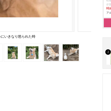
社
が
時給
アル
ルにいきなり怒られた時