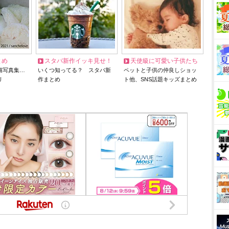
とめ
スタバ新作イッキ見せ！
天使級に可愛い子供たち
猫写真集…
いくつ知ってる？ スタバ新
ペットと子供の仲良しショッ
リ
作まとめ
ト他、SNS話題キッズまとめ