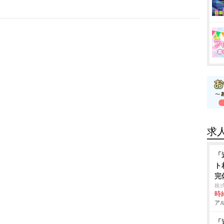
求
「
ト
完
株
時給
アル
「