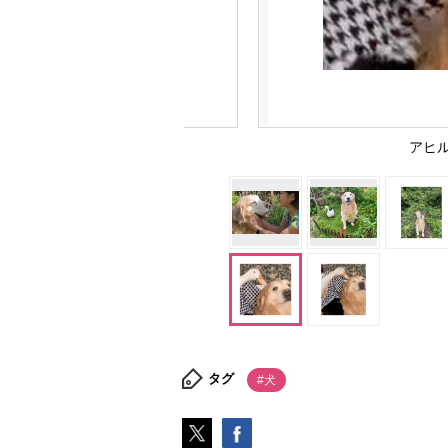
アヒ
タグ
#犬