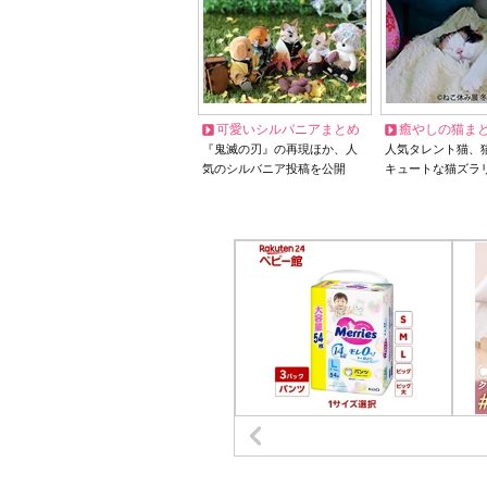
可愛いシルバニアまとめ
癒やしの猫ま
『鬼滅の刃』の再現ほか、人
人気タレント猫、
気のシルバニア投稿を公開
キュートな猫ズラ