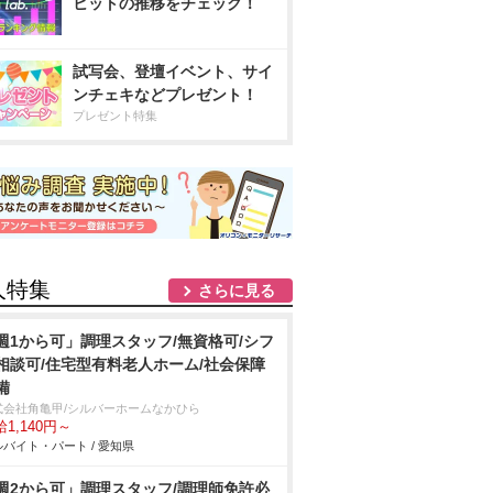
ヒットの推移をチェック！
試写会、登壇イベント、サイ
ンチェキなどプレゼント！
プレゼント特集
人特集
さらに見る
週1から可」調理スタッフ/無資格可/シフ
相談可/住宅型有料老人ホーム/社会保障
備
式会社角亀甲/シルバーホームなかひら
1,140円～
バイト・パート / 愛知県
週2から可」調理スタッフ/調理師免許必