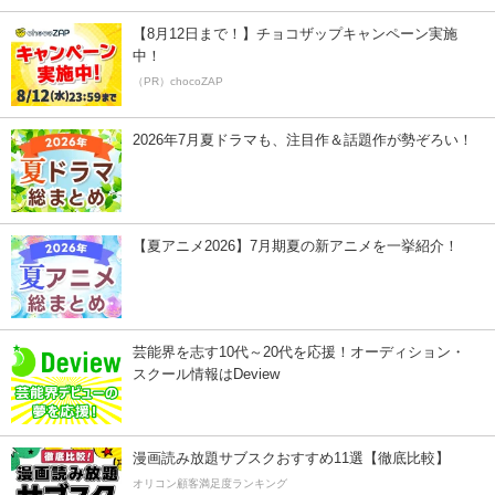
【8月12日まで！】チョコザップキャンペーン実施
中！
（PR）chocoZAP
2026年7月夏ドラマも、注目作＆話題作が勢ぞろい！
【夏アニメ2026】7月期夏の新アニメを一挙紹介！
芸能界を志す10代～20代を応援！オーディション・
スクール情報はDeview
漫画読み放題サブスクおすすめ11選【徹底比較】
オリコン顧客満足度ランキング