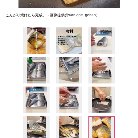
こんがり焼けたら完成。（画像提供@wan.ope_gohan）