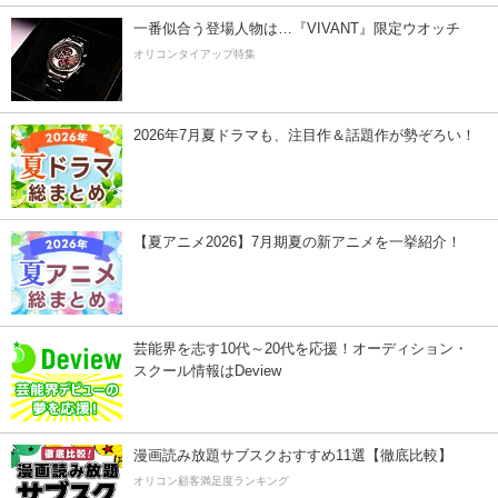
一番似合う登場人物は…『VIVANT』限定ウオッチ
オリコンタイアップ特集
2026年7月夏ドラマも、注目作＆話題作が勢ぞろい！
【夏アニメ2026】7月期夏の新アニメを一挙紹介！
芸能界を志す10代～20代を応援！オーディション・
スクール情報はDeview
漫画読み放題サブスクおすすめ11選【徹底比較】
オリコン顧客満足度ランキング