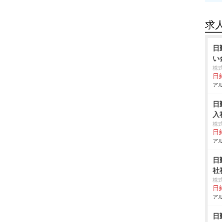
求
日
い
株
日給
アル
日
入
株
日給
アル
日
社
株
日給
アル
日