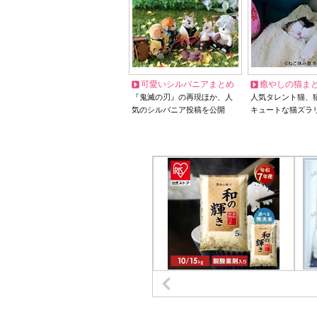
可愛いシルバニアまとめ
癒やしの猫ま
『鬼滅の刃』の再現ほか、人
人気タレント猫、
気のシルバニア投稿を公開
キュートな猫ズラ