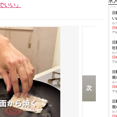
求
でいい」
日
い
株
日給
アル
日
社
株
日給
アル
日
祝
株
日給
アル
日
祝
株
日給