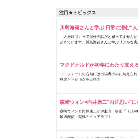
注目★トピックス
川島海荷さんと学ぶ 日常に潜む“人
「人身取引」って海外の話だと思ってませんか
起きています。川島海荷さんと学ぶリアルな実
マクドナルドが40年にわたり支え
ユニフォームの右袖には出場者のみに与えられ
球児たちが頂点を目指す
森崎ウィン×向井康二“両片思い”
森崎ウィンと向井康二がW主演！映画『（LOVE S
最速配信。究極のピュアラブ！