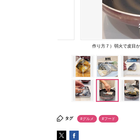
作り方７）弱火で皮目から焼
タグ
#グルメ
#フード