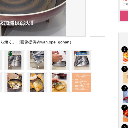
アル
く。（画像提供@wan.ope_gohan）