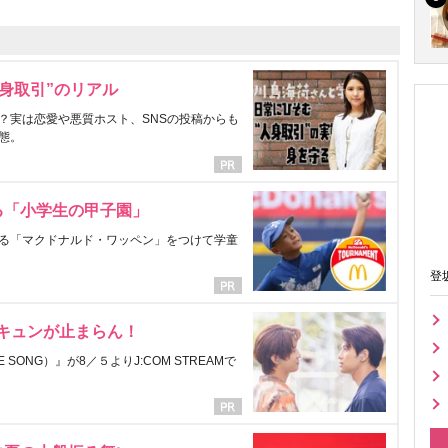
身取引”のリアル
？実は恋愛や悪質ホスト、SNSの投稿からも
態。
る「小学生の甲子園」
る「マクドナルド・ワッペン」をつけて学童
登
にキュンが止まらん！
ONG）』が8／５よりJ:COM STREAMで