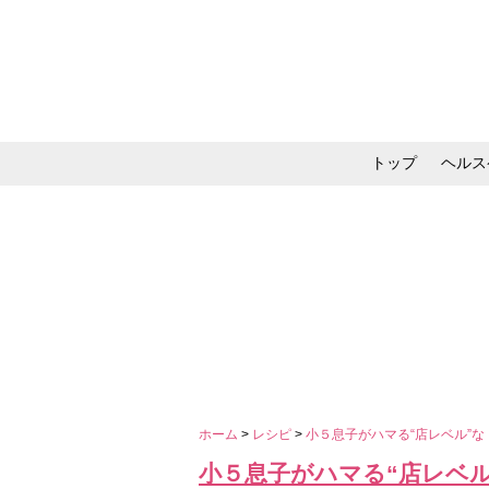
トップ
ヘルス
メイク・コスメ・スキ
ホーム
>
レシピ
>
小５息子がハマる“店レベル”
小５息子がハマる“店レベル