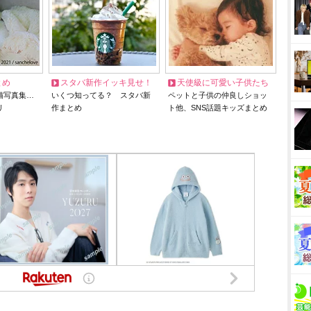
とめ
スタバ新作イッキ見せ！
天使級に可愛い子供たち
猫写真集…
いくつ知ってる？ スタバ新
ペットと子供の仲良しショッ
リ
作まとめ
ト他、SNS話題キッズまとめ