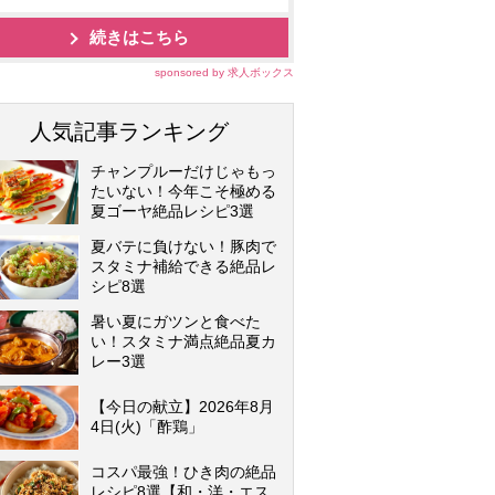
続きはこちら
sponsored by 求人ボックス
人気記事ランキング
チャンプルーだけじゃもっ
たいない！今年こそ極める
夏ゴーヤ絶品レシピ3選
夏バテに負けない！豚肉で
スタミナ補給できる絶品レ
シピ8選
暑い夏にガツンと食べた
い！スタミナ満点絶品夏カ
レー3選
【今日の献立】2026年8月
4日(火)「酢鶏」
コスパ最強！ひき肉の絶品
レシピ8選【和・洋・エス