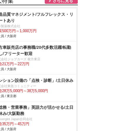
人特集
さらに見る
造品質マネジメント/フルフレックス・リ
ートあり
林製薬株式会社
収500万円～1,000万円
員 / 大阪府
古車販売店の事務職/20代多数活躍/転勤
し/フリーター歓迎
式会社ジョブカーズ 枚方東店
給21万円～22万円
員 / 大阪府
ンション設備の「点検・診断」/土日休み
式会社東急コミュニティー
28万5,000円～38万5,000円
員 / 東京都
総務・営業事務」英語力が活かせる/土日
休み/大阪勤務
nvergint Japan合同会社
給35万円～45万円
員 / 大阪府