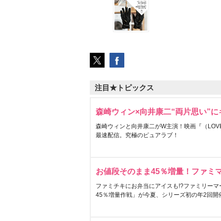
注目★トピックス
森崎ウィン×向井康二“両片思い”
森崎ウィンと向井康二がW主演！映画『（LOVE S
最速配信。究極のピュアラブ！
お値段そのまま45％増量！ファミ
ファミチキにお弁当にアイスも!?ファミリーマ
45％増量作戦」が今夏、シリーズ初の年2回開