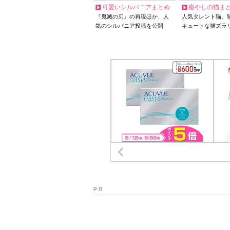
可愛いシルバニアまとめ
癒やしの猫ま
『鬼滅の刃』の再現ほか、人
人気タレント猫、
気のシルバニア投稿を公開
キュートな猫ズラ
P R