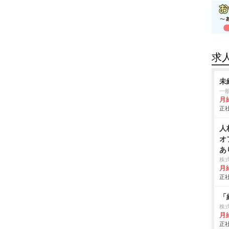
求
未
一
月
正社
人
オ
あ
株
月
正社
「
株
月
正社