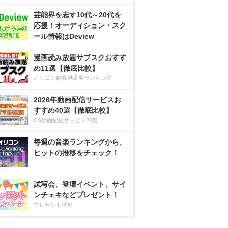
芸能界を志す10代～20代を
応援！オーディション・スク
ール情報はDeview
漫画読み放題サブスクおすす
め11選【徹底比較】
オリコン顧客満足度ランキング
2026年動画配信サービスお
すすめ40選【徹底比較】
CS動画配信サービス20選
毎週の音楽ランキングから、
ヒットの推移をチェック！
試写会、登壇イベント、サイ
ンチェキなどプレゼント！
プレゼント特集