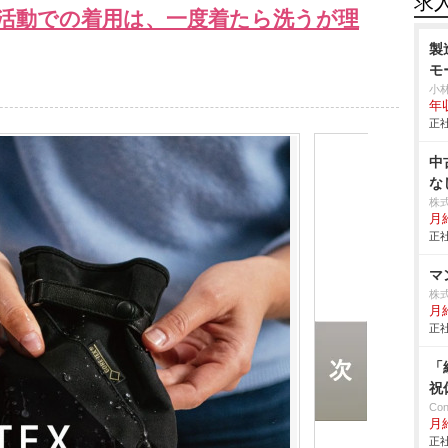
求
活動での着用は、一度着たら洗うが理
製
モ
小
年
正社
中
な
株
月
正社
マ
株
月給
正社
「
祝
Co
月
正社