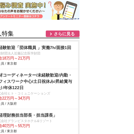
人特集
さらに見る
経験歓迎「団体職員 」実働7h/面接1回
般財団法人近藤記念医学財団
給18万円～21万円
員 / 東京都
材コーディネーター/未経験歓迎/内勤・
フィスワーク中心/土日祝休み/昇給賞与
り/年休122日
式会社ヒト・コミュニケーションズ
給22万円～34万円
員 / 大阪府
経理財務担当部長・担当課長」
式会社グランビスタホテル&リゾート
給40万円～55万円
員 / 東京都