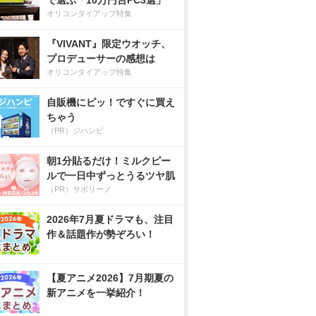
で選ぶ「10万円台PC3選」
オリコンタイアップ特集
『VIVANT』限定ウオッチ、
プロデューサーの感想は
オリコンタイアップ特集
自販機にピッ！ですぐに買え
ちゃう
（PR）ジハンピ
朝1分貼るだけ！ミルクピー
ルで一日中ずっとうるツヤ肌
（PR）サボリーノ
2026年7月夏ドラマも、注目
作＆話題作が勢ぞろい！
【夏アニメ2026】7月期夏の
新アニメを一挙紹介！