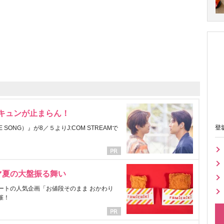
にキュンが止まらん！
登
ONG）』が8／５よりJ:COM STREAMで
マ夏の大盤振る舞い
ートの人気企画「お値段そのまま おかわり
催！