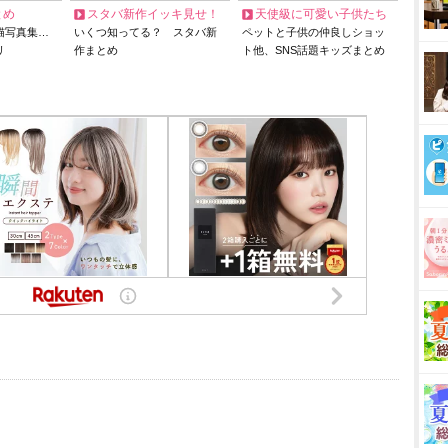
とめ
スタバ新作イッキ見せ！
天使級に可愛い子供たち
猫写真集…
いくつ知ってる？ スタバ新
ペットと子供の仲良しショッ
リ
作まとめ
ト他、SNS話題キッズまとめ