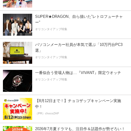
SUPER★DRAGON、自ら描いた”レトロフューチャ
ー”
オリコンタイアップ特集
パソコンメーカー社員が本気で選ぶ「10万円台PC3
選」
オリコンタイアップ特集
一番似合う登場人物は…『VIVANT』限定ウオッチ
オリコンタイアップ特集
【8月12日まで！】チョコザップキャンペーン実施
中！
（PR）chocoZAP
2026年7月夏ドラマも、注目作＆話題作が勢ぞろい！