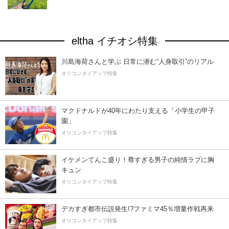
eltha イチオシ特集
川島海荷さんと学ぶ 日常に潜む“人身取引”のリアル
オリコンタイアップ特集
マクドナルドが40年にわたり支える「小学生の甲子
園」
オリコンタイアップ特集
イケメンてんこ盛り！尊すぎる男子の純情ラブに胸
キュン
オリコンタイアップ特集
デカすぎ都市伝説発生!?ファミマ45％増量作戦再来
オリコンタイアップ特集