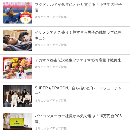
マクドナルドが40年にわたり支える「小学生の甲子
園」
オリコンタイアップ特集
イケメンてんこ盛り！尊すぎる男子の純情ラブに胸
キュン
オリコンタイアップ特集
デカすぎ都市伝説発生!?ファミマ45％増量作戦再来
オリコンタイアップ特集
SUPER★DRAGON、自ら描いた”レトロフューチャ
ー”
オリコンタイアップ特集
パソコンメーカー社員が本気で選ぶ「10万円台PC3
選」
オリコンタイアップ特集